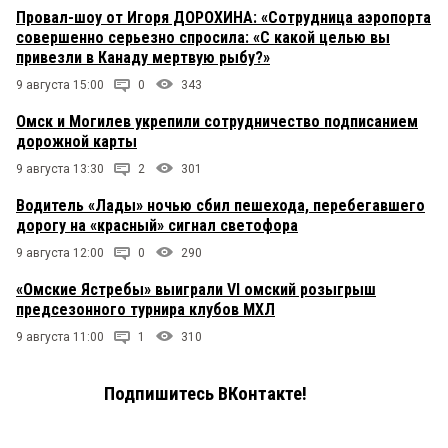
Провал-шоу от Игоря ДОРОХИНА: «Сотрудница аэропорта
совершенно серьезно спросила: «С какой целью вы
привезли в Канаду мертвую рыбу?»
9 августа 15:00
0
343
Омск и Могилев укрепили сотрудничество подписанием
дорожной карты
9 августа 13:30
2
301
Водитель «Лады» ночью сбил пешехода, перебегавшего
дорогу на «красный» сигнал светофора
9 августа 12:00
0
290
«Омские Ястребы» выиграли VI омский розыгрыш
предсезонного турнира клубов МХЛ
9 августа 11:00
1
310
Подпишитесь ВКонтакте!