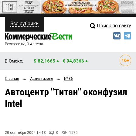
Все рубрики
Поиск по сайту
ПОЛИТИКА
Свежий выпуск
Медиа
ФИНАНСЫ
Воскресенье, 9 Августа
Кто есть кто
НЕДВИЖИМОСТЬ
В Омске:
$ 82,1665
€ 94,8366
Интервью
БИЗНЕС
Главная
→
Архив газеты
→
№ 36
Мнения
ОБЩЕСТВО
Автоцентр "Титан" оконфузил
Рейтинги
ЗАКОН
Intel
Блоги
НОВОСТИ КОМПАНИЙ
Архив
ПРОИСШЕСТВИЯ
20 сентября 2004 14:13
0
1575