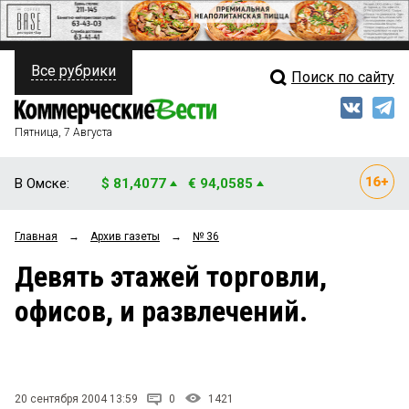
Все рубрики
Поиск по сайту
ПОЛИТИКА
Свежий выпуск
Медиа
ФИНАНСЫ
Пятница, 7 Августа
Кто есть кто
НЕДВИЖИМОСТЬ
В Омске:
$ 81,4077
€ 94,0585
Интервью
БИЗНЕС
Главная
→
Архив газеты
→
№ 36
Мнения
ОБЩЕСТВО
Девять этажей торговли,
Рейтинги
ЗАКОН
офисов, и развлечений.
Блоги
НОВОСТИ КОМПАНИЙ
Архив
ПРОИСШЕСТВИЯ
20 сентября 2004 13:59
0
1421