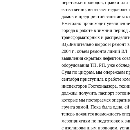
перетяжки проводов, правки или 
естественно, вызывает недовольст
домов и предприятий запитаны о
Ежегодно происходит увеличение 
города к работе в зимний период 
транcформаторных и распределите
83).Значительно вырос и ремонт в
2004 г., объем ремонта линий ВЛ-
выявления скрытых дефектов сов
оборудования ТП, РП, уже обслед
Судя по цифрам, мы опережаем пр
сентября приступила к работе ко
инспекторов Гостехнадзора, техн
должны получить паспорт готовно
которые мы постараемся оператив
грунта зимой. Пока была одна, ей
теперь появится возможность опе
мероприятиям по подготовке к з
с изолированным проводом, уста