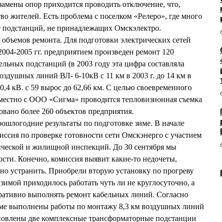
замены опор приходится проводить отключение, что,
во жителей. Есть проблема с поселком «Релеро», где много
т подстанций, не принадлежащих Омскэлектро.
объемов ремонта. Для подготовки электрических сетей
2004-2005 гг. предприятием произведен ремонт 120
льных подстанций (в 2003 году эта цифра составляла
оздушных линий ВЛ- 6-10кВ с 11 км в 2003 г. до 14 км в
 0,4 кВ. с 59 вырос до 62,66 км. С целью своевременного
местно с ООО «Сигма» проводится тепловизионная съемка
овано более 260 объектов предприятия.
ошлогодние результаты по подготовке зиме. В начале
миссия по проверке готовности сети Омскэнерго с участием
ической и жилищной инспекций. До 30 сентября мы
сти. Конечно, комиссия выявит какие-то недочеты,
но устранить. Приобрели вторую установку по прогреву
 зимой приходилось работать чуть ли не круглосуточно, а
ративно выполнять ремонт кабельных линий. Согласно
име выполнены работы по монтажу 8,3 км воздушных линий
новлены две комплексные трансформаторные подстанции