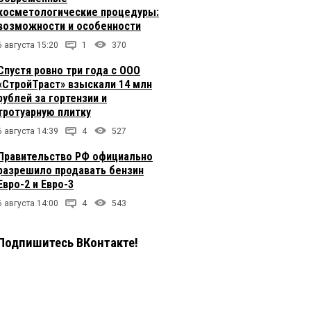
косметологические процедуры:
возможности и особенности
6 августа 15:20
1
370
Спустя ровно три года с ООО
«СтройТраст» взыскали 14 млн
рублей за гортензии и
тротуарную плитку
6 августа 14:39
4
527
Правительство РФ официально
разрешило продавать бензин
Евро-2 и Евро-3
6 августа 14:00
4
543
Подпишитесь ВКонтакте!