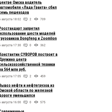
центре Омска водитель
автомобиля «Лада Гранта» сбил
семь пешеходов
6 августа 18:02
2
709
Росстандарт запретил
использование шести моделей
грузовиков Dongfeng и Zoomlion
6 августа 17:30
0
362
Константин СУВОРОВ построит в
Дружино центр
сельскохозяйственной техники
за 564 млн руб.
6 августа 17:05
2
459
Вывоз нефти и нефтегрузов из
Омской области по железной
дороге уменьшился
6 августа 16:00
0
575
Современные