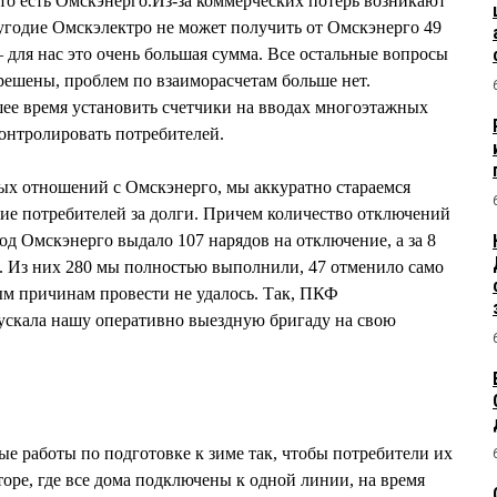
о есть Омскэнерго.Из-за коммерческих потерь возникают
лугодие Омскэлектро не может получить от Омскэнерго 49
 для нас это очень большая сумма. Все остальные вопросы
решены, проблем по взаиморасчетам больше нет.
ее время установить счетчики на вводах многоэтажных
контролировать потребителей.
ых отношений с Омскэнерго, мы аккуратно стараемся
ие потребителей за долги. Причем количество отключений
год Омскэнерго выдало 107 нарядов на отключение, а за 8
. Из них 280 мы полностью выполнили, 47 отменило само
ым причинам провести не удалось. Так, ПКФ
пускала нашу оперативно выездную бригаду на свою
е работы по подготовке к зиме так, чтобы потребители их
торе, где все дома подключены к одной линии, на время