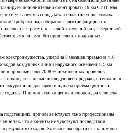
я по мере возможности заменять их на самоизолированные
я планируем дополнительно смонтировать 19 км СИП. Мы
ме, но и участвуем в городских и областныхпрограммах.
районе Прибрежном, собираемся электрифицировать
одвели электросети к газовой котельной на ул. Березовой.
бственными силами, без привлечения подрядных
раж электроимущества, ущерб за 8 месяцев превысил 410
проводов воздушных линий наружного освещения, 5 км —
Если в прошлые годы 70-80% похищенных проводов
ейчас похищают с целью последующей продажи, возможно, в
т аккуратно не для сдачи в пункты приема цветного
 не годится. При попытке хищения проводов два человека
на подстанциях, причем действуют явно профессионалы,
чение так. что абоненты не чувствуют последствий.
в результате отходов. Хотелось бы обратиться к помощи