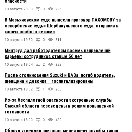
опасности
10 августа 20:00
0
295
В Марьяновском суде вынесли приговор ПАХОМОВУ за
оскорбление судьи Шербакульского суда, отправив в
«зону» особого режима
10 августа 19:30
0
311
Минтруд дал работодателям восемь направлений
карьеры сотрудников старше 50 лет
10 августа 19:04
2
323
После столкновения Suzuki и ВАЗа: погиб водитель,
женщина и девочка – госпитализированы
10 августа 18:32
1
263
Из-за беспилотной опасности экстренные службы
Омской области переведены в режим повышенной
готовности
10 августа 18:00
0
439
Облсуд утвердил приговор менеджеру службы такси,