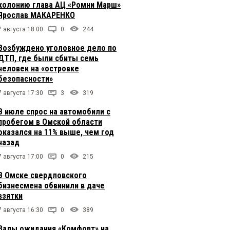
колонию глава АЦ «Ромни Марш»
Ярослав МАКАРЕНКО
7 августа 18:00
0
244
Возбуждено уголовное дело по
ДТП, где были сбиты семь
человек на «островке
безопасности»
7 августа 17:30
3
319
В июле спрос на автомобили с
пробегом в Омской области
оказался на 11% выше, чем год
назад
7 августа 17:00
0
215
В Омске свердловского
бизнесмена обвинили в даче
взятки
7 августа 16:30
0
389
Залы ожидания «Комфорт» на