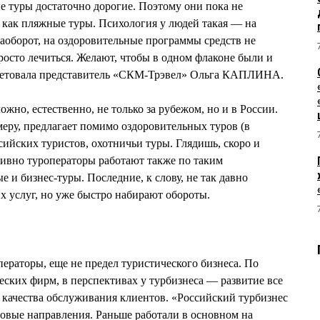
ые туры достаточно дорогие. Поэтому они пока не
 как пляжные туры. Психология у людей такая — на
наоборот, на оздоровительные программы средств не
росто лечиться. Желают, чтобы в одном флаконе были и
осетовала представитель «СКМ-Трэвел» Ольга КАПЛИНА.
ожно, естественно, не только за рубежом, но и в России.
меру, предлагает помимо оздоровительных туров (в
сийских туристов, охотничьи туры. Глядишь, скоро и
ивно туроператоры работают также по таким
 и бизнес-туры. Последние, к слову, не так давно
х услуг, но уже быстро набирают обороты.
операторы, еще не предел туристического бизнеса. По
ских фирм, в перспективах у турбизнеса — развитие все
качества обслуживания клиентов. «Российский турбизнес
новые направления. Раньше работали в основном на