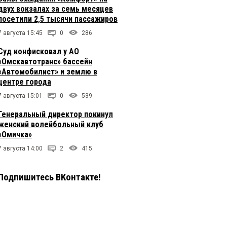
двух вокзалах за семь месяцев
посетили 2,5 тысячи пассажиров
7 августа 15:45
0
286
Суд конфисковал у АО
«Омскавтотранс» бассейн
«Автомобилист» и землю в
центре города
7 августа 15:01
0
539
Генеральный директор покинул
женский волейбольный клуб
«Омичка»
7 августа 14:00
2
415
Подпишитесь ВКонтакте!