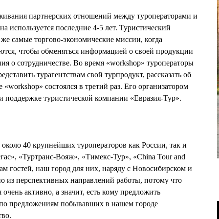
живания партнерских отношений между туроператорами и
на используется последние 4-5 лет. Туристический
 же самые торгово-экономические миссии, когда
ются, чтобы обменяться информацией о своей продукции
ния о сотрудничестве. Во время «workshop» туроператоры
редставить турагентствам свой турпродукт, рассказать об
 «workshop» состоялся в третий раз. Его организатором
и поддержке туристической компании «Евразия-Тур».
около 40 крупнейших туроператоров как России, так и
гас», «Туртранс-Вояж», «Тимекс-Тур», «China Tour and
вам гостей, наш город для них, наряду с Новосибирском и
о из перспективных направлений работы, потому что
 очень активно, а значит, есть кому предложить
я по предложениям побывавших в нашем городе
тво.