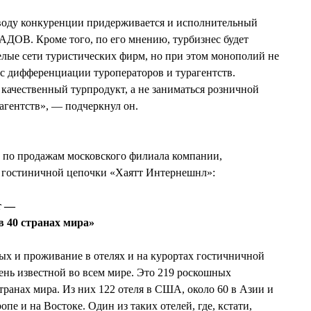
воду конкуренции придерживается и исполнительный
АДОВ. Кроме того, по его мнению, турбизнес будет
целые сети туристических фирм, но при этом монополий не
есс дифференциации туроператоров и турагентств.
качественный турпродукт, а не заниматься розничной
агентств», — подчеркнул он.
о продажам московского филиала компании,
 гостиничной цепочки «Хаятт Интернешнл»:
т —
 40 странах мира»
ых и проживание в отелях и на курортах гостичничной
нь известной во всем мире. Это 219 роскошных
транах мира. Из них 122 отеля в США, около 60 в Азии и
опе и на Востоке. Один из таких отелей, где, кстати,