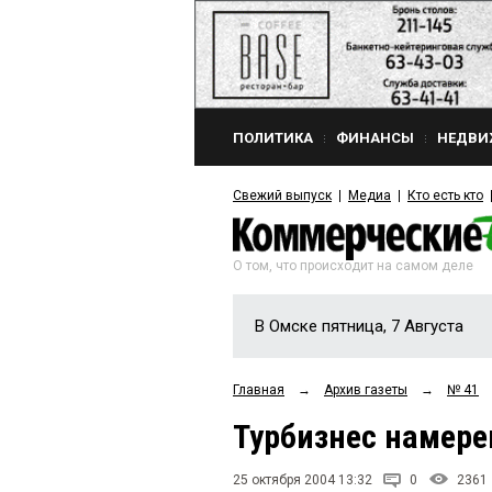
ПОЛИТИКА
ФИНАНСЫ
НЕДВИ
Свежий выпуск
Медиа
Кто есть кто
О том, что происходит на самом деле
В Омске пятница, 7 Августа
Главная
→
Архив газеты
→
№ 41
Турбизнес намере
25 октября 2004 13:32
0
2361