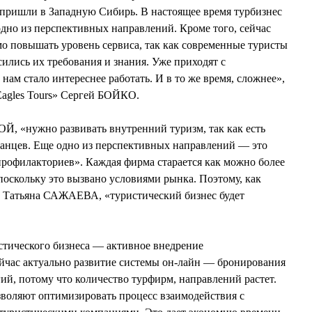
 пришли в Западную Сибирь. В настоящее время турбизнес
одно из перспективных направлений. Кроме того, сейчас
о повышать уровень сервиса, так как современные туристы
ились их требования и знания. Уже приходят с
ам стало интереснее работать. И в то же время, сложнее»,
Eagles Tours» Сергей БОЙКО.
 «нужно развивать внутренний туризм, так как есть
ранцев. Еще одно из перспективных направлений — это
профилакториев». Каждая фирма старается как можно более
поскольку это вызвано условиями рынка. Поэтому, как
 Татьяна САЖАЕВА, «туристический бизнес будет
стического бизнеса — активное внедрение
час актуально развитие системы он-лайн — бронирования
ий, потому что количество турфирм, направлений растет.
оляют оптимизировать процесс взаимодействия с