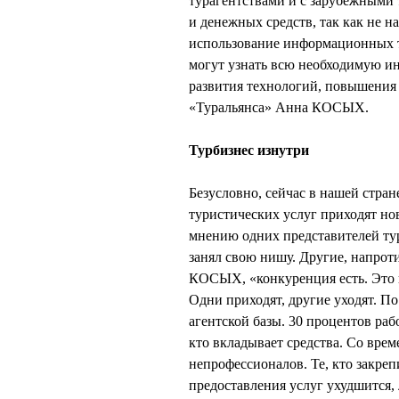
турагентствами и с зарубежными
и денежных средств, так как не н
использование информационных т
могут узнать всю необходимую ин
развития технологий, повышения 
«Туральянса» Анна КОСЫХ.
Турбизнес изнутри
Безусловно, сейчас в нашей стра
туристических услуг приходят нов
мнению одних представителей тур
занял свою нишу. Другие, напрот
КОСЫХ, «конкуренция есть. Это п
Одни приходят, другие уходят. П
агентской базы. 30 процентов ра
кто вкладывает средства. Со врем
непрофессионалов. Те, кто закрепи
предоставления услуг ухудшится, 