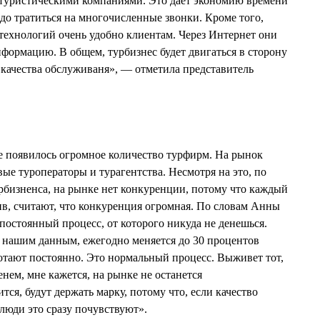
 туристическими компаниями. Это дает экономию времени
адо тратиться на многочисленные звонки. Кроме того,
ехнологий очень удобно клиентам. Через Интернет они
формацию. В общем, турбизнес будет двигаться в сторону
качества обслуживаня», — отметила представитель
не появилось огромное количество турфирм. На рынок
ые туроператоры и турагентства. Несмотря на это, по
бизненса, на рынке нет конкуренции, потому что каждый
ив, считают, что конкуренция огромная. По словам Анны
остоянный процесс, от которого никуда не денешься.
о нашим данным, ежегодно меняется до 30 процентов
ботают постоянно. Это нормальный процесс. Выживет тот,
енем, мне кажется, на рынке не останется
тся, будут держать марку, потому что, если качество
люди это сразу почувствуют».