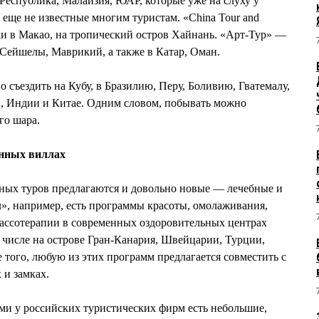
 Республика, Малайзия, ЮАР, которые уже на слуху у
 еще не известные многим туристам. «China Tour and
здки в Макао, на тропический остров Хайнань. «Арт-Тур» —
Сейшелы, Маврикий, а также в Катар, Оман.
о съездить на Кубу, в Бразилию, Перу, Боливию, Гватемалу,
, Индии и Китае. Одним словом, побывать можно
го шара.
инных виллах
ых туров предлагаются и довольно новые — лечебные и
», например, есть программы красоты, омолаживания,
алассотерапии в современных оздоровительных центрах
 числе на острове Гран-Канария, Швейцарии, Турции,
 того, любую из этих программ предлагается совместить с
 и замках.
ми у российских туристических фирм есть небольшие,