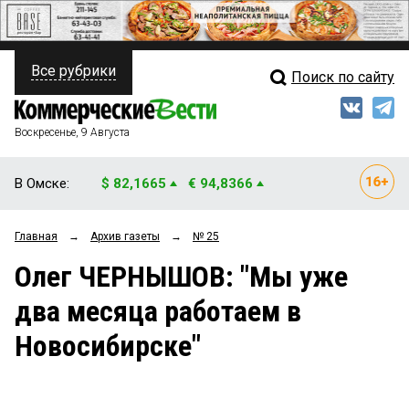
Все рубрики
Поиск по сайту
ПОЛИТИКА
Свежий выпуск
Медиа
ФИНАНСЫ
Воскресенье, 9 Августа
Кто есть кто
НЕДВИЖИМОСТЬ
В Омске:
$ 82,1665
€ 94,8366
Интервью
БИЗНЕС
Главная
→
Архив газеты
→
№ 25
Мнения
ОБЩЕСТВО
Олег ЧЕРНЫШОВ: "Мы уже
Рейтинги
ЗАКОН
два месяца работаем в
Блоги
НОВОСТИ КОМПАНИЙ
Новосибирске"
Архив
ПРОИСШЕСТВИЯ
СТИЛЬ ЖИЗНИ