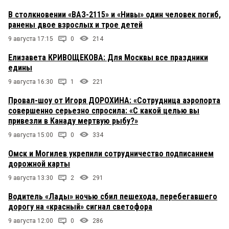
В столкновении «ВАЗ-2115» и «Нивы» один человек погиб,
ранены двое взрослых и трое детей
9 августа 17:15
0
214
Елизавета КРИВОЩЕКОВА: Для Москвы все праздники
едины
9 августа 16:30
1
221
Провал-шоу от Игоря ДОРОХИНА: «Сотрудница аэропорта
совершенно серьезно спросила: «С какой целью вы
привезли в Канаду мертвую рыбу?»
9 августа 15:00
0
334
Омск и Могилев укрепили сотрудничество подписанием
дорожной карты
9 августа 13:30
2
291
Водитель «Лады» ночью сбил пешехода, перебегавшего
дорогу на «красный» сигнал светофора
9 августа 12:00
0
286