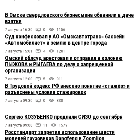
В Омске свердловского бизнесмена обвинили в даче
взятки
7 августа 16:30
0
1156
Суд конфисковал у АО «Омскавтотранс» бассейн
«Автомобилист» и землю в центре города
7 августа 15:01
4
1201
Омский облсуд арестовал и отправил в колонию
ПЫЖОВА и РЫГАЕВА по делу о запрещенной
организации
7 августа 12:00
5
911
В Трудовой кодекс РФ внесено понятие «стажёр» и
разъяснены условия стажировок
7 августа 09:30
0
838
Сергею КОЗУБЕНКО продлили СИЗО до сентября
7 августа 09:00
11
1579
Росстандарт запретил использование шести
моделей грузовиков Dongfeng и Zoomlion