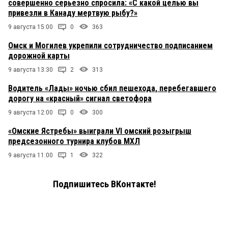
совершенно серьезно спросила: «С какой целью вы
привезли в Канаду мертвую рыбу?»
9 августа 15:00
0
363
Омск и Могилев укрепили сотрудничество подписанием
дорожной карты
9 августа 13:30
2
313
Водитель «Лады» ночью сбил пешехода, перебегавшего
дорогу на «красный» сигнал светофора
9 августа 12:00
0
300
«Омские Ястребы» выиграли VI омский розыгрыш
предсезонного турнира клубов МХЛ
9 августа 11:00
1
322
Подпишитесь ВКонтакте!