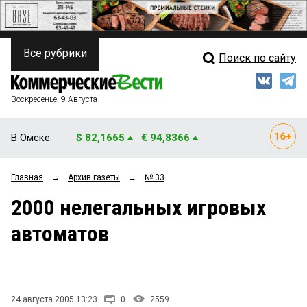
Все рубрики
Поиск по сайту
ПОЛИТИКА
Свежий выпуск
Медиа
ФИНАНСЫ
Воскресенье, 9 Августа
Кто есть кто
НЕДВИЖИМОСТЬ
В Омске:
$ 82,1665
€ 94,8366
Интервью
БИЗНЕС
Главная
→
Архив газеты
→
№ 33
Мнения
ОБЩЕСТВО
2000 нелегальных игровых
Рейтинги
ЗАКОН
автоматов
Блоги
НОВОСТИ КОМПАНИЙ
Архив
ПРОИСШЕСТВИЯ
24 августа 2005 13:23
0
2559