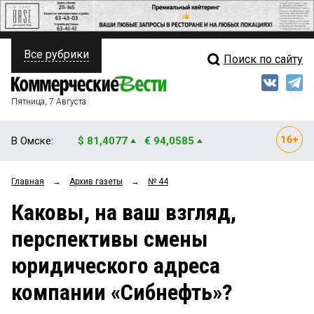
Все рубрики
Поиск по сайту
ПОЛИТИКА
Свежий выпуск
Медиа
ФИНАНСЫ
Пятница, 7 Августа
Кто есть кто
НЕДВИЖИМОСТЬ
В Омске:
$ 81,4077
€ 94,0585
Интервью
БИЗНЕС
Главная
→
Архив газеты
→
№ 44
Мнения
ОБЩЕСТВО
Каковы, на ваш взгляд,
Рейтинги
ЗАКОН
перспективы смены
Блоги
НОВОСТИ КОМПАНИЙ
юридического адреса
Архив
ПРОИСШЕСТВИЯ
компании «Сибнефть»?