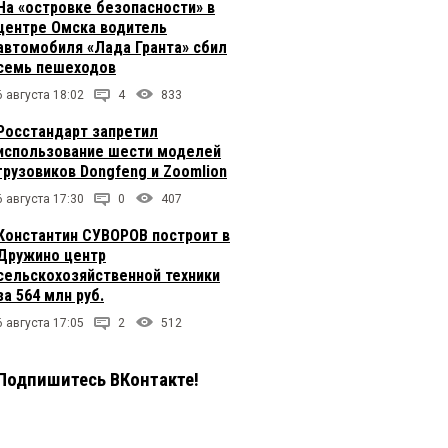
На «островке безопасности» в
центре Омска водитель
автомобиля «Лада Гранта» сбил
семь пешеходов
6 августа 18:02
4
833
Росстандарт запретил
использование шести моделей
грузовиков Dongfeng и Zoomlion
6 августа 17:30
0
407
Константин СУВОРОВ построит в
Дружино центр
сельскохозяйственной техники
за 564 млн руб.
6 августа 17:05
2
512
Подпишитесь ВКонтакте!