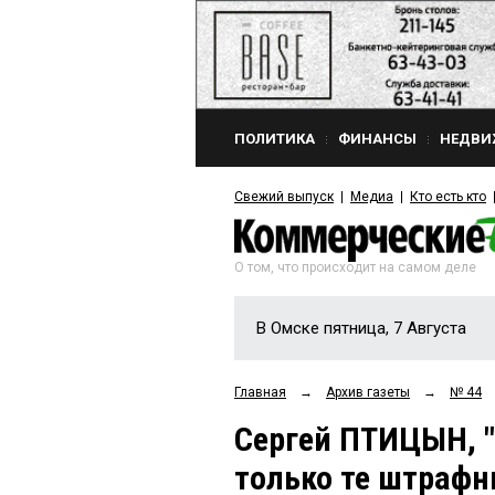
ПОЛИТИКА
ФИНАНСЫ
НЕДВИ
Свежий выпуск
Медиа
Кто есть кто
О том, что происходит на самом деле
В Омске пятница, 7 Августа
Главная
→
Архив газеты
→
№ 44
Сергей ПТИЦЫН, 
только те штрафн