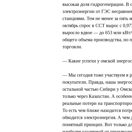
высокая доля гидрогенерации. В 
электроэнергии от ГЭС несравним
станциями. Тем не менее за пять 
октябрь спрос в ССТ вырос с 0,97
выросло вдвое — до 653 млн кВт/
общего объема производства, но 
торговли.
— Какие успехи у омской энерго
— Мы сегодня тоже участвуем в р
покупатели. Правда, наша энерго
остальной частью Сибири у Омск
только через Казахстан. А особе
реальные потери на транспортиров
То есть чем ближе находится пот
обходится электроэнергия. А чем 
понятный принцип. Вот только дл
наиболее удаленной от производ