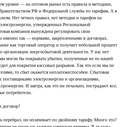
нем уровне — на оптовом рынке есть правила и методики,
равительством РФ и Федеральной службы по тарифам. А в
ализм. Нет четких правил, нет методик и тарифов на
 электроэнергии, утвержденных Региональной
товая компания вынуждена регулировать свои
и именно так — нормами, закрепленными в договорах.
ынке как торговый оператор и получает небольшой процент
по организации энергосбытовой деятельности. У нас нет
 мы могли бы покрывать убытки, полученные не по нашей
едит для покрытия кассовых разрывов. Так что если мы не
ителями, то сбыт окажется неплатежеспособен. Сбытовая
 с поставщиками электроэнергии и организациями,
оэнергии. И завтра, как это ни печально, пострадают все,
ные потребители.
в договор?
ь перебрал, он оплачивает по двойному тарифу. Много это?
мним не такие уж далекие советские времена. В те годы