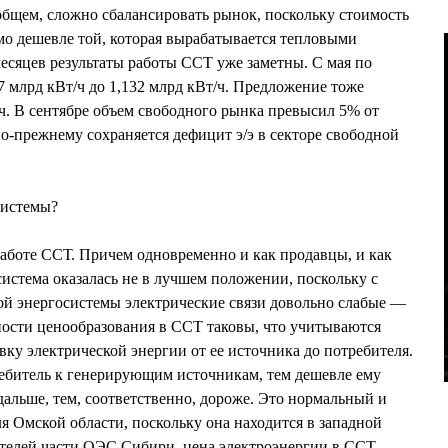
общем, сложно сбалансировать рынок, поскольку стоимость
о дешевле той, которая вырабатывается тепловыми
месяцев результаты работы ССТ уже заметны. С мая по
7 млрд кВт/ч до 1,132 млрд кВт/ч. Предложение тоже
ч. В сентябре объем свободного рынка превысил 5% от
по-прежнему сохраняется дефицит э/э в секторе свободной
системы?
аботе ССТ. Причем одновременно и как продавцы, и как
система оказалась не в лучшем положении, поскольку с
ой энергосистемы электрические связи довольно слабые —
нности ценообразования в ССТ таковы, что учитываются
ку электрической энергии от ее источника до потребителя.
ребитель к генерирующим источникам, тем дешевле ему
дальше, тем, соответственно, дороже. Это нормальный и
я Омской области, поскольку она находится в западной
ителей части ОЭС Сибири, цена электроэнергии в ССТ