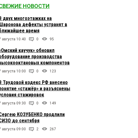
СВЕЖИЕ НОВОСТИ
В двух многоэтажках на
Шаронова дефекты устранят в
ближайшее время
7 августа 10:40
0
95
«Омский каучук» обновил
оборудование производства
высокооктановых компонентов
7 августа 10:00
0
123
В Трудовой кодекс РФ внесено
понятие «стажёр» и разъяснены
условия стажировок
7 августа 09:30
0
149
Сергею КОЗУБЕНКО продлили
СИЗО до сентября
7 августа 09:00
2
267