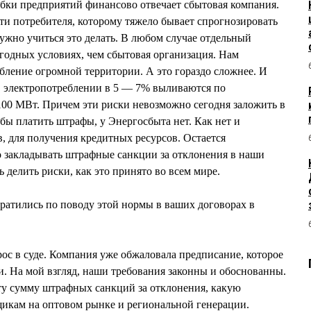
шибки предприятий финансово отвечает сбытовая компания.
ти потребителя, которому тяжело бывает спрогнозировать
нужно учиться это делать. В любом случае отдельный
ыгодных условиях, чем сбытовая организация. Нам
бление огромной территории. А это гораздо сложнее. И
в электропотреблении в 5 — 7% выливаются по
00 МВт. Причем эти риски невозможно сегодня заложить в
обы платить штрафы, у Энергосбыта нет. Как нет и
, для получения кредитных ресурсов. Остается
 закладывать штрафные санкции за отклонения в наши
ь делить риски, как это принято во всем мире.
ратились по поводу этой нормы в ваших договорах в
ос в суде. Компания уже обжаловала предписание, которое
. На мой взгляд, наши требования законны и обоснованны.
ту сумму штрафных санкций за отклонения, какую
икам на оптовом рынке и региональной генерации.