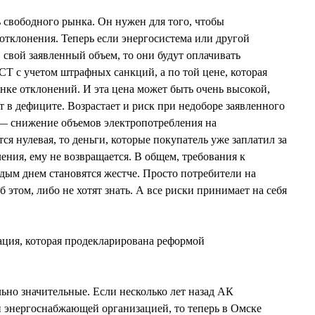
свободного рынка. Он нужен для того, чтобы
тклонения. Теперь если энергосистема или другой
 свой заявленный объем, то они будут оплачивать
СТ с учетом штрафных санкций, а по той цене, которая
ынке отклонений. И эта цена может быть очень высокой,
т в дефиците. Возрастает и риск при недоборе заявленного
 — снижение объемов электропотребления на
я нулевая, то деньги, которые покупатель уже заплатил за
ения, ему не возвращается. В общем, требования к
дым днем становятся жестче. Просто потребители на
 этом, либо не хотят знать. А все риски принимает на себя
ация, которая продекларирована реформой
ьно значительные. Если несколько лет назад АК
 энергоснабжающей организацией, то теперь в Омске