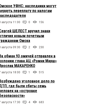
Омское УФНС: наследники могут
вернуть переплату по налогам
наследодателя
8 августа 11:00
0
156
Сергей ШЕЛЕСТ вручил знаки
отличия новым почетным
гражданам Омска
8 августа 09:30
2
230
За обман 93 омичей отправлен в
колонию глава АЦ «Ромни Марш»
Ярослав МАКАРЕНКО
7 августа 18:00
1
515
Возбуждено уголовное дело по
ДТП, где были сбиты семь
человек на «островке
безопасности»
7 августа 17:30
4
683