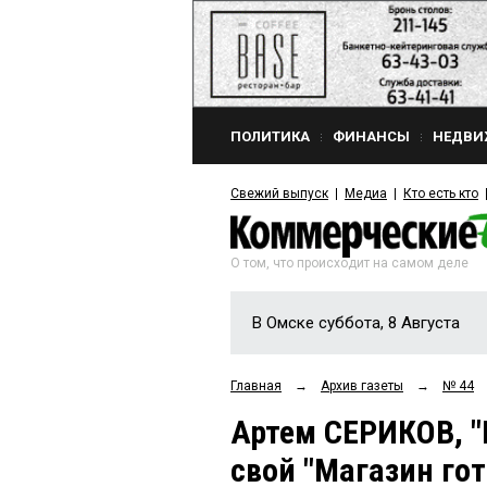
ПОЛИТИКА
ФИНАНСЫ
НЕДВИ
Свежий выпуск
Медиа
Кто есть кто
О том, что происходит на самом деле
В Омске суббота, 8 Августа
Главная
→
Архив газеты
→
№ 44
Артем СЕРИКОВ, 
свой "Магазин гот