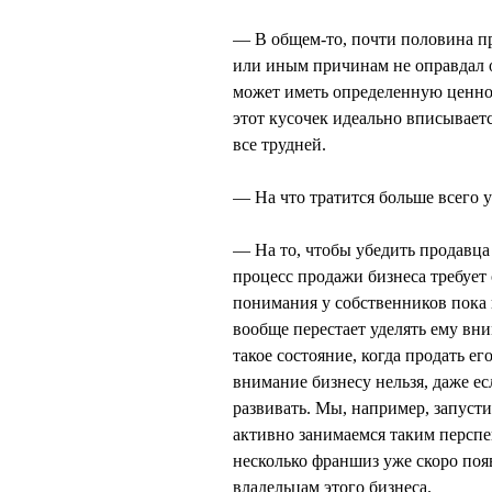
— В общем-то, почти половина п
или иным причинам не оправдал о
может иметь определенную ценно
этот кусочек идеально вписываетс
все трудней.
— На что тратится больше всего 
— На то, чтобы убедить продавца
процесс продажи бизнеса требует
понимания у собственников пока 
вообще перестает уделять ему вни
такое состояние, когда продать е
внимание бизнесу нельзя, даже ес
развивать. Мы, например, запусти
активно занимаемся таким персп
несколько франшиз уже скоро появ
владельцам этого бизнеса.