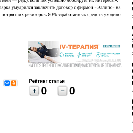
елей — ред.), коль так успешно лоббирует их интересы».
 парка умудрился заключить договор с фирмой «Эллипс» на
, потрясших ревизоров: 80% заработанных средств уходило
Рейтинг статьи
0
0