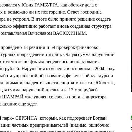
ресовался у Юрия ГАМБУРГА, как обстоят дела с
х и возможно ли их повторение. Ответ господина
ра не устроил. В итоге было принято решение создать
колько эффективно работает вновь созданная структура
возглавляемая Вячеславом ВАСЮХИНЫМ.
а проведено 18 ревизий и 59 проверок финансово-
уктурных подразделений мэрии. Общая сумма нарушений
в том числе по фактам нецелевого использования
н рублей. Нарушения отмечены в основном в 2004 году.
абота управлений образования, физической культуры и
л внимание на деятельности спорткомплекса «Юность»,
общая сумма нарушений превысила 12 млн рублей.
 ШАМРАЙ уже уволен со своего поста, а директора
азание еще ждет.
 парк» СЕРБИНА, который, как подозревает Богдан
иации частных предпринимателей (видимо, ошибочно