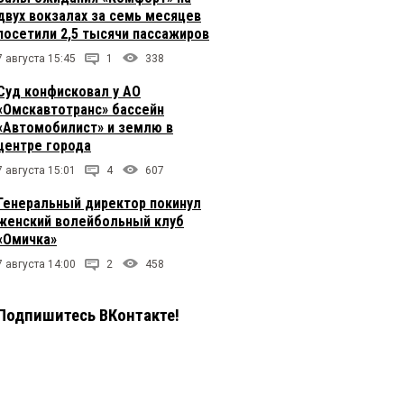
двух вокзалах за семь месяцев
посетили 2,5 тысячи пассажиров
7 августа 15:45
1
338
Суд конфисковал у АО
«Омскавтотранс» бассейн
«Автомобилист» и землю в
центре города
7 августа 15:01
4
607
Генеральный директор покинул
женский волейбольный клуб
«Омичка»
7 августа 14:00
2
458
Подпишитесь ВКонтакте!