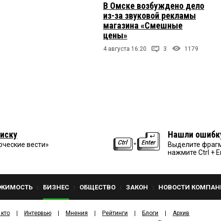
В Омске возбуждено дело
из-за звуковой рекламы
магазина «Смешные
цены»
4 августа 16:20
3
1179
иску
Нашли ошибк
рческие вести»
Выделите фрагм
нажмите Ctrl + E
ЖИМОСТЬ
БИЗНЕС
ОБЩЕСТВО
ЗАКОН
НОВОСТИ КОМПАН
 кто
Интервью
Мнения
Рейтинги
Блоги
Архив