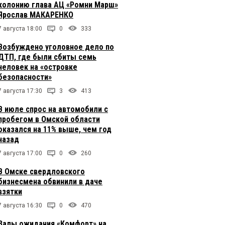
колонию глава АЦ «Ромни Марш»
Ярослав МАКАРЕНКО
7 августа 18:00
0
333
Возбуждено уголовное дело по
ДТП, где были сбиты семь
человек на «островке
безопасности»
7 августа 17:30
3
413
В июле спрос на автомобили с
пробегом в Омской области
оказался на 11% выше, чем год
назад
7 августа 17:00
0
260
В Омске свердловского
бизнесмена обвинили в даче
взятки
7 августа 16:30
0
470
Залы ожидания «Комфорт» на