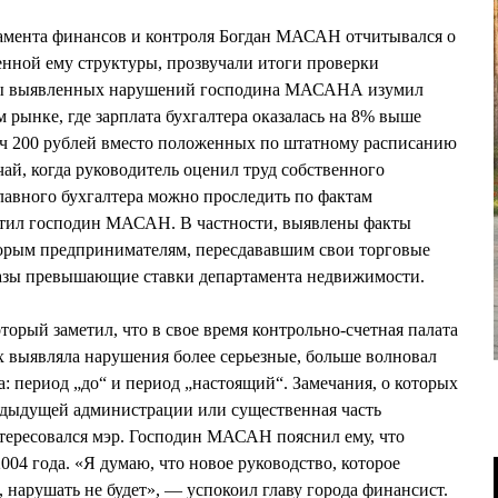
тамента финансов и контроля Богдан МАСАН отчитывался о
нной ему структуры, прозвучали итоги проверки
сы выявленных нарушений господина МАСАНА изумил
 рынке, где зарплата бухгалтера оказалась на 8% выше
яч 200 рублей вместо положенных по штатному расписанию
ай, когда руководитель оценил труд собственного
главного бухгалтера можно проследить по фактам
тил господин МАСАН. В частности, выявлены факты
орым предпринимателям, пересдававшим свои торговые
 разы превышающие ставки департамента недвижимости.
рый заметил, что в свое время контрольно-счетная палата
 выявляла нарушения более серьезные, больше волновал
а: период „до“ и период „настоящий“. Замечания, о которых
редыдущей администрации или существенная часть
тересовался мэр. Господин МАСАН пояснил ему, что
04 года. «Я думаю, что новое руководство, которое
нарушать не будет», — успокоил главу города финансист.