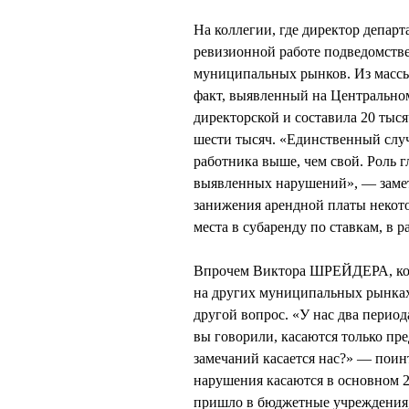
На коллегии, где директор депар
ревизионной работе подведомстве
муниципальных рынков. Из мас
факт, выявленный на Центральном
директорской и составила 20 тыс
шести тысяч. «Единственный случ
работника выше, чем свой. Роль 
выявленных нарушений», — заме
занижения арендной платы некот
места в субаренду по ставкам, в
Впрочем Виктора ШРЕЙДЕРА, кото
на других муниципальных рынках
другой вопрос. «У нас два период
вы говорили, касаются только п
замечаний касается нас?» — поин
нарушения касаются в основном 20
пришло в бюджетные учреждения, 