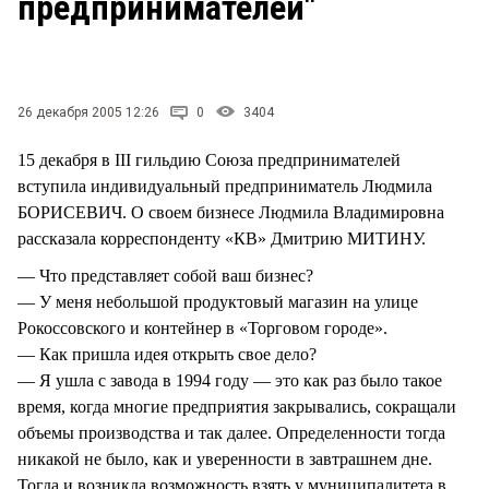
предпринимателей"
СТИЛЬ ЖИЗНИ
26 декабря 2005 12:26
0
3404
15 декабря в III гильдию Союза предпринимателей
вступила индивидуальный предприниматель Людмила
БОРИСЕВИЧ. О своем бизнесе Людмила Владимировна
рассказала корреспонденту «КВ» Дмитрию МИТИНУ.
— Что представляет собой ваш бизнес?
— У меня небольшой продуктовый магазин на улице
Рокоссовского и контейнер в «Торговом городе».
— Как пришла идея открыть свое дело?
— Я ушла с завода в 1994 году — это как раз было такое
время, когда многие предприятия закрывались, сокращали
объемы производства и так далее. Определенности тогда
никакой не было, как и уверенности в завтрашнем дне.
Тогда и возникла возможность взять у муниципалитета в