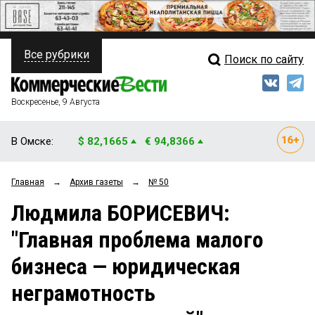
Все рубрики
Поиск по сайту
ПОЛИТИКА
Свежий выпуск
Медиа
ФИНАНСЫ
Воскресенье, 9 Августа
Кто есть кто
НЕДВИЖИМОСТЬ
В Омске:
$ 82,1665
€ 94,8366
Интервью
БИЗНЕС
Главная
→
Архив газеты
→
№ 50
Мнения
ОБЩЕСТВО
Людмила БОРИСЕВИЧ:
Рейтинги
ЗАКОН
"Главная проблема малого
Блоги
НОВОСТИ КОМПАНИЙ
бизнеса — юридическая
Архив
ПРОИСШЕСТВИЯ
неграмотность