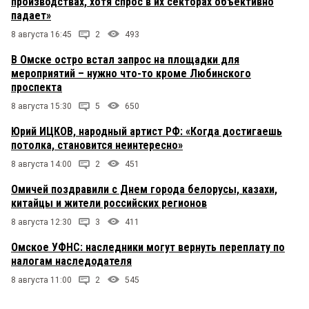
производствах, хотя спрос в их секторах объективно
падает»
8 августа 16:45
2
493
В Омске остро встал запрос на площадки для
мероприятий – нужно что-то кроме Любинского
проспекта
8 августа 15:30
5
650
Юрий ИЦКОВ, народный артист РФ: «Когда достигаешь
потолка, становится неинтересно»
8 августа 14:00
2
451
Омичей поздравили с Днем города белорусы, казахи,
китайцы и жители российских регионов
8 августа 12:30
3
411
Омское УФНС: наследники могут вернуть переплату по
налогам наследодателя
8 августа 11:00
2
545