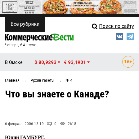
Все рубрики
Поиск по сайту
ПОЛИТИКА
Свежий выпуск
Медиа
ФИНАНСЫ
Четверг, 6 Августа
Кто есть кто
НЕДВИЖИМОСТЬ
В Омске:
$ 80,9293
€ 93,1901
Интервью
БИЗНЕС
Главная
→
Архив газеты
→
№ 4
Мнения
ОБЩЕСТВО
Что вы знаете о Канаде?
Рейтинги
ЗАКОН
Блоги
НОВОСТИ КОМПАНИЙ
Архив
6 февраля 2006 13:19
0
2618
ПРОИСШЕСТВИЯ
Юрий ГАМБУРГ,