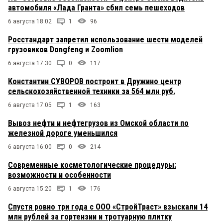
автомобиля «Лада Гранта» сбил семь пешеходов
6 августа 18:02
1
96
Росстандарт запретил использование шести моделей
грузовиков Dongfeng и Zoomlion
6 августа 17:30
0
117
Константин СУВОРОВ построит в Дружино центр
сельскохозяйственной техники за 564 млн руб.
6 августа 17:05
1
163
Вывоз нефти и нефтегрузов из Омской области по
железной дороге уменьшился
6 августа 16:00
0
214
Современные косметологические процедуры:
возможности и особенности
6 августа 15:20
1
176
Спустя ровно три года с ООО «СтройТраст» взыскали 14
млн рублей за гортензии и тротуарную плитку