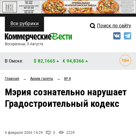
Все рубрики
Поиск по сайту
ПОЛИТИКА
Свежий выпуск
Медиа
ФИНАНСЫ
Воскресенье, 9 Августа
Кто есть кто
НЕДВИЖИМОСТЬ
В Омске:
$ 82,1665
€ 94,8366
Интервью
БИЗНЕС
Главная
→
Архив газеты
→
№ 4
Мнения
ОБЩЕСТВО
Мэрия сознательно нарушает
Рейтинги
ЗАКОН
Градостроительный кодекс
Блоги
НОВОСТИ КОМПАНИЙ
Архив
ПРОИСШЕСТВИЯ
6 февраля 2006 14:29
0
2229