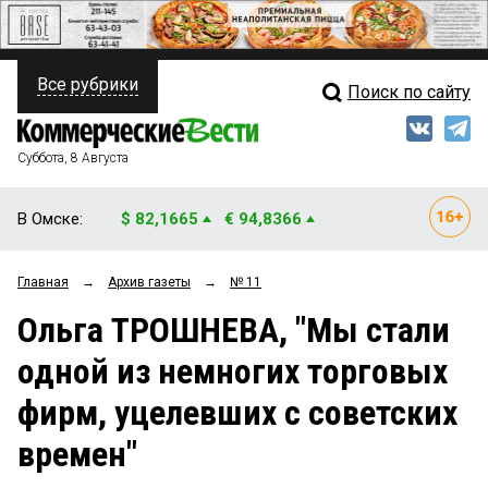
Все рубрики
Поиск по сайту
ПОЛИТИКА
Свежий выпуск
Медиа
ФИНАНСЫ
Суббота, 8 Августа
Кто есть кто
НЕДВИЖИМОСТЬ
В Омске:
$ 82,1665
€ 94,8366
Интервью
БИЗНЕС
Главная
→
Архив газеты
→
№ 11
Мнения
ОБЩЕСТВО
Ольга ТРОШНЕВА, "Мы стали
Рейтинги
ЗАКОН
одной из немногих торговых
Блоги
НОВОСТИ КОМПАНИЙ
фирм, уцелевших с советских
Архив
ПРОИСШЕСТВИЯ
времен"