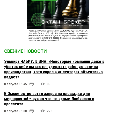
СВЕЖИЕ НОВОСТИ
Эльвира НАБИУЛЛИНА: «Некоторые компании даже в
убыток себе пытаются удержать рабочую силу на
производствах, хотя спрос в их секторах объективно
падает»
8 августа 16:45
0
99
В Омске остро встал запрос на площадки для
мероприятий – нужно что-то кроме Любинского
проспекта
8 августа 15:30
0
228