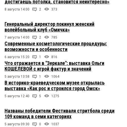
достигаешь потолка, становится неинтересно»
8 августа 14:00
2
373
Генеральный директор покинул женский
волейбольный клуб «Омичка»
7 августа 14:00
2
785
Современные косметологические процедуры:
возможности и особенности
6 августа 15:20
1
816
Что отражается в "Зеркале": выставка Ольги
КОШЕЛЕВОЙ с игрой фактур и значений
5 августа 13:58
1
1064
В историко-краеведческом музее открылась
выставка «Как рос и строился город Омск»
5 августа 12:40
5
1275
Названы победители Фестиваля стритбола среди
109 команд в семи категориях
5 августа 09:30
0
1037