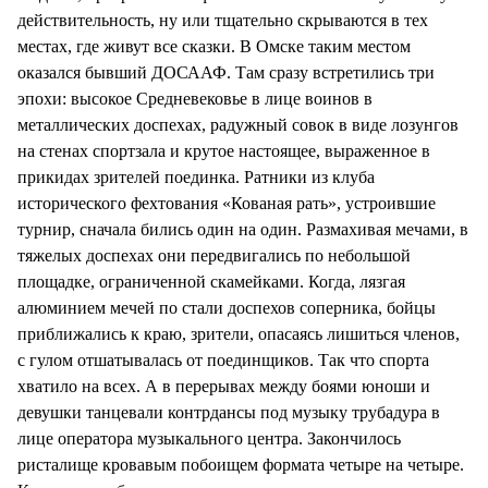
действительность, ну или тщательно скрываются в тех
местах, где живут все сказки. В Омске таким местом
оказался бывший ДОСААФ. Там сразу встретились три
эпохи: высокое Средневековье в лице воинов в
металлических доспехах, радужный совок в виде лозунгов
на стенах спортзала и крутое настоящее, выраженное в
прикидах зрителей поединка. Ратники из клуба
исторического фехтования «Кованая рать», устроившие
турнир, сначала бились один на один. Размахивая мечами, в
тяжелых доспехах они передвигались по небольшой
площадке, ограниченной скамейками. Когда, лязгая
алюминием мечей по стали доспехов соперника, бойцы
приближались к краю, зрители, опасаясь лишиться членов,
с гулом отшатывалась от поединщиков. Так что спорта
хватило на всех. А в перерывах между боями юноши и
девушки танцевали контрдансы под музыку трубадура в
лице оператора музыкального центра. Закончилось
ристалище кровавым побоищем формата четыре на четыре.