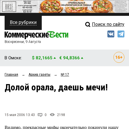
Все рубрики
Поиск по сайту
ПОЛИТИКА
Свежий выпуск
Медиа
ФИНАНСЫ
Воскресенье, 9 Августа
Кто есть кто
НЕДВИЖИМОСТЬ
В Омске:
$ 82,1665
€ 94,8366
Интервью
БИЗНЕС
Главная
→
Архив газеты
→
№ 17
Мнения
ОБЩЕСТВО
Долой орала, даешь мечи!
Рейтинги
ЗАКОН
Блоги
НОВОСТИ КОМПАНИЙ
Архив
15 мая 2006 13:43
0
2198
ПРОИСШЕСТВИЯ
Видимо, прекрасные мифы окончательно покинули нашу
СТИЛЬ ЖИЗНИ