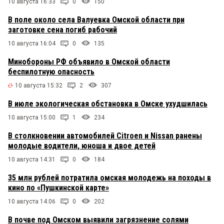
10 августа 16:33
0
150
В поле около села Валуевка Омской области при
заготовке сена погиб рабочий
10 августа 16:04
0
135
Минобороны РФ объявило в Омской области
беспилотную опасность
10 августа 15:32
2
307
В июле экологическая обстановка в Омске ухудшилась
10 августа 15:00
1
234
В столкновении автомобилей Citroen и Nissan ранены
молодые водители, юноша и двое детей
10 августа 14:31
0
184
35 млн рублей потратила омская молодежь на походы в
кино по «Пушкинской карте»
10 августа 14:06
0
202
В почве под Омском выявили загрязнение солями