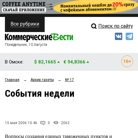
Все рубрики
Поиск по сайту
ПОЛИТИКА
Свежий выпуск
Медиа
ФИНАНСЫ
Понедельник, 10 Августа
Кто есть кто
НЕДВИЖИМОСТЬ
В Омске:
$ 82,1665
€ 94,8366
Интервью
БИЗНЕС
Главная
→
Архив газеты
→
№ 17
Мнения
ОБЩЕСТВО
События недели
Рейтинги
ЗАКОН
Блоги
НОВОСТИ КОМПАНИЙ
Архив
15 мая 2006 10:46
0
2062
ПРОИСШЕСТВИЯ
Вопросы создания единых таможенных пунктов и