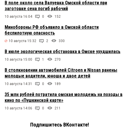
В поле около села Валуевка Омской области при
заготовке сена погиб рабочий
10 августа 16:04
0
152
Минобороны РФ объявило в Омской области
беспилотную опасность
10 августа 15:32
2
330
В июле экологическая обстановка в Омске ухудшилась
10 августа 15:00
1
270
В столкновении автомобилей Citroen и Nissan ранены
молодые водители, юноша и двое детей
10 августа 14:31
0
189
35 млн рублей потратила омская молодежь на походы в
кино по «Пушкинской карте»
10 августа 14:06
0
211
Подпишитесь ВКонтакте!