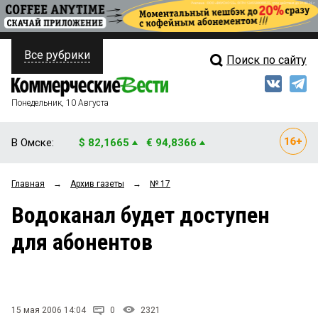
Все рубрики
Поиск по сайту
ПОЛИТИКА
Свежий выпуск
Медиа
ФИНАНСЫ
Понедельник, 10 Августа
Кто есть кто
НЕДВИЖИМОСТЬ
В Омске:
$ 82,1665
€ 94,8366
Интервью
БИЗНЕС
Главная
→
Архив газеты
→
№ 17
Мнения
ОБЩЕСТВО
Водоканал будет доступен
Рейтинги
ЗАКОН
для абонентов
Блоги
НОВОСТИ КОМПАНИЙ
Архив
ПРОИСШЕСТВИЯ
15 мая 2006 14:04
0
2321