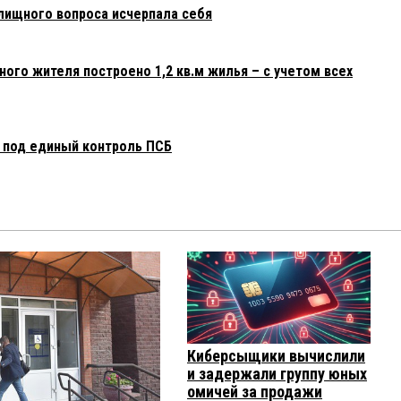
лищного вопроса исчерпала себя
ного жителя построено 1,2 кв.м жилья – с учетом всех
 под единый контроль ПСБ
Киберсыщики вычислили
и задержали группу юных
омичей за продажи