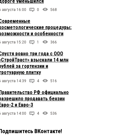
дороге уменьшился
6 августа 16:00
0
568
Современные
косметологические процедуры:
возможности и особенности
6 августа 15:20
1
366
Спустя ровно три года с ООО
«СтройТраст» взыскали 14 млн
рублей за гортензии и
тротуарную плитку
6 августа 14:39
4
516
Правительство РФ официально
разрешило продавать бензин
Евро-2 и Евро-3
6 августа 14:00
4
536
Подпишитесь ВКонтакте!