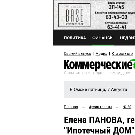
ПОЛИТИКА
ФИНАНСЫ
НЕДВИ
Свежий выпуск
Медиа
Кто есть кто
О том, что происходит на самом деле
В Омске пятница, 7 Августа
Главная
→
Архив газеты
→
№ 20
Елена ПАНОВА, г
"Ипотечный ДОМ":