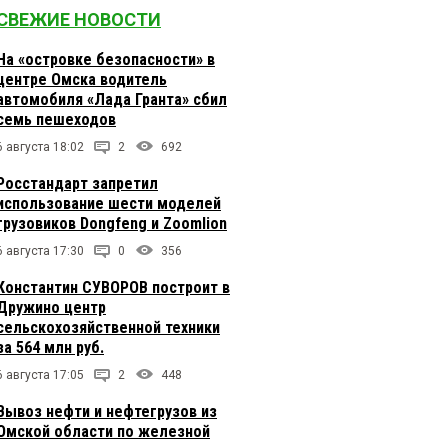
СВЕЖИЕ НОВОСТИ
На «островке безопасности» в
центре Омска водитель
автомобиля «Лада Гранта» сбил
семь пешеходов
6 августа 18:02
2
692
Росстандарт запретил
использование шести моделей
грузовиков Dongfeng и Zoomlion
6 августа 17:30
0
356
Константин СУВОРОВ построит в
Дружино центр
сельскохозяйственной техники
за 564 млн руб.
6 августа 17:05
2
448
Вывоз нефти и нефтегрузов из
Омской области по железной