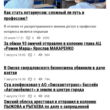
Как стать нотариусом: сложный ли путь в
профессию?
В отличие от распространенного мнения доступ в профессию
нотариуса является открытым
29 июля 17:21
0
2092
За обман 93 омичей отправлен в колонию глава АЦ
«Ромни Марш» Ярослав МАКАРЕНКО
7 августа 18:00
1
584
В Омске свердловского бизнесмена обвинили в даче
взятки
7 августа 16:30
0
744
Суд конфисковал у АО «Омскавтотранс» бассейн
«Автомобилист» и землю в центре города
7 августа 15:01
4
858
Омский облсуд арестовал и отправил в колонию
ПЫЖОВА и РЫГАЕВА по делу о запрещенной