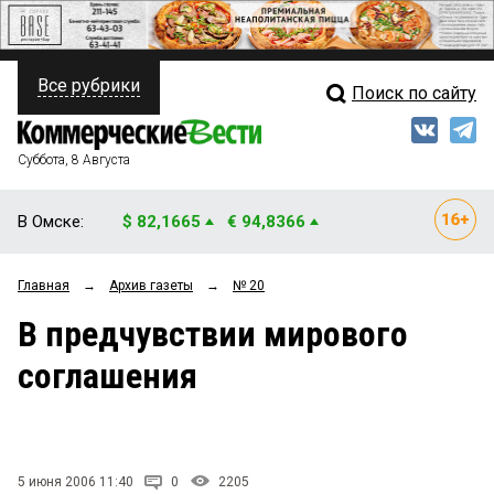
Все рубрики
Поиск по сайту
ПОЛИТИКА
Свежий выпуск
Медиа
ФИНАНСЫ
Суббота, 8 Августа
Кто есть кто
НЕДВИЖИМОСТЬ
В Омске:
$ 82,1665
€ 94,8366
Интервью
БИЗНЕС
Главная
→
Архив газеты
→
№ 20
Мнения
ОБЩЕСТВО
В предчувствии мирового
Рейтинги
ЗАКОН
соглашения
Блоги
НОВОСТИ КОМПАНИЙ
Архив
ПРОИСШЕСТВИЯ
5 июня 2006 11:40
0
2205