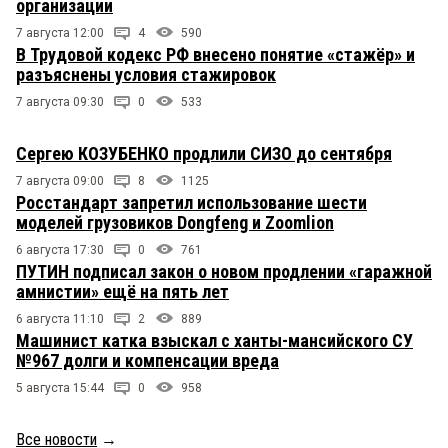
организации
7 августа 12:00
4
590
В Трудовой кодекс РФ внесено понятие «стажёр» и
разъяснены условия стажировок
7 августа 09:30
0
533
Сергею КОЗУБЕНКО продлили СИЗО до сентября
7 августа 09:00
8
1125
Росстандарт запретил использование шести
моделей грузовиков Dongfeng и Zoomlion
6 августа 17:30
0
761
ПУТИН подписал закон о новом продлении «гаражной
амнистии» ещё на пять лет
6 августа 11:10
2
889
Машинист катка взыскал с ханты-мансийского СУ
№967 долги и компенсации вреда
5 августа 15:44
0
958
Все новости
→