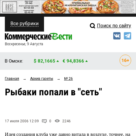
Все рубрики
Поиск по сайту
ПОЛИТИКА
Свежий выпуск
Медиа
ФИНАНСЫ
Воскресенье, 9 Августа
Кто есть кто
НЕДВИЖИМОСТЬ
В Омске:
$ 82,1665
€ 94,8366
Интервью
БИЗНЕС
Главная
→
Архив газеты
→
№ 26
Мнения
ОБЩЕСТВО
Рыбаки попали в "сеть"
Рейтинги
ЗАКОН
Блоги
НОВОСТИ КОМПАНИЙ
Архив
17 июля 2006 12:09
0
2246
ПРОИСШЕСТВИЯ
Идея создания клуба уже давно витала в воздухе, точнее, на
СТИЛЬ ЖИЗНИ