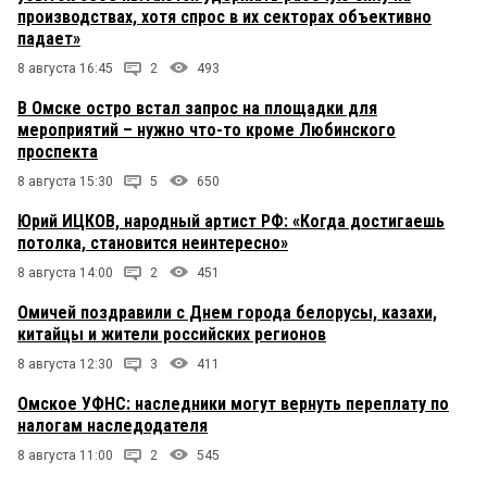
производствах, хотя спрос в их секторах объективно
падает»
8 августа 16:45
2
493
В Омске остро встал запрос на площадки для
мероприятий – нужно что-то кроме Любинского
проспекта
8 августа 15:30
5
650
Юрий ИЦКОВ, народный артист РФ: «Когда достигаешь
потолка, становится неинтересно»
8 августа 14:00
2
451
Омичей поздравили с Днем города белорусы, казахи,
китайцы и жители российских регионов
8 августа 12:30
3
411
Омское УФНС: наследники могут вернуть переплату по
налогам наследодателя
8 августа 11:00
2
545