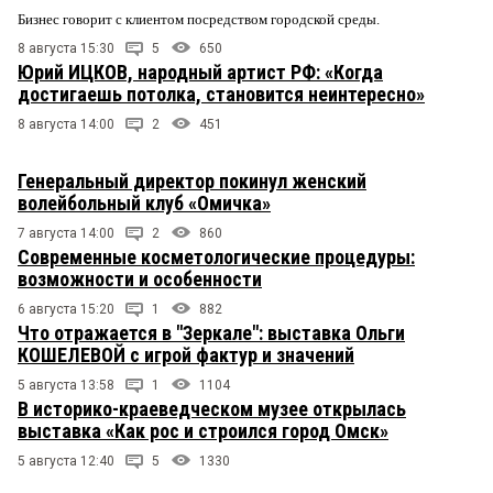
Бизнес говорит с клиентом посредством городской среды.
8 августа 15:30
5
650
Юрий ИЦКОВ, народный артист РФ: «Когда
достигаешь потолка, становится неинтересно»
8 августа 14:00
2
451
Генеральный директор покинул женский
волейбольный клуб «Омичка»
7 августа 14:00
2
860
Современные косметологические процедуры:
возможности и особенности
6 августа 15:20
1
882
Что отражается в "Зеркале": выставка Ольги
КОШЕЛЕВОЙ с игрой фактур и значений
5 августа 13:58
1
1104
В историко-краеведческом музее открылась
выставка «Как рос и строился город Омск»
5 августа 12:40
5
1330