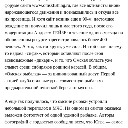
форуме сайта www.omskfishing.ru, где все активисты вновь
нарождающегося движения и познакомились и откуда все
их прозвища. И хотя сайт возник еще в 99-м, настоящее
рождение он получил лишь в мае этого года, после его
модернизации Андреем ГЕЙЗЕ: в течение одного месяца на
обновленном ресурсе зарегистрировалось более 400
человек. А это, как ни крути, уже сила. И этой силе почему-
то надоел «сифак», который оставляют после себя
всевозможные «дикари», и то, что Омская область уже
слывет среди сибиряков родиной карасей. В общем,
«Омская рыбалка» — за цивилизованный досуг. Первой
акцией клуба стал выезд на совместную рыбалку с
предварительной очисткой берега от мусора.
А еще так получилось, что омские рыбаки устроили
небольшой переполох в МЧС. На одном из сайтов оказался
выложен фотоотчет об одной удачной рыбалке. Авторы
фотографий с гордостью сообщали всем, что Югра — самое