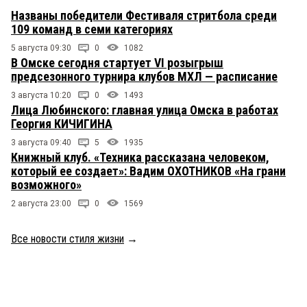
Названы победители Фестиваля стритбола среди
109 команд в семи категориях
5 августа 09:30
0
1082
В Омске сегодня стартует VI розыгрыш
предсезонного турнира клубов МХЛ — расписание
3 августа 10:20
0
1493
Лица Любинского: главная улица Омска в работах
Георгия КИЧИГИНА
3 августа 09:40
5
1935
Книжный клуб. «Техника рассказана человеком,
который ее создает»: Вадим ОХОТНИКОВ «На грани
возможного»
2 августа 23:00
0
1569
Все новости стиля жизни
→