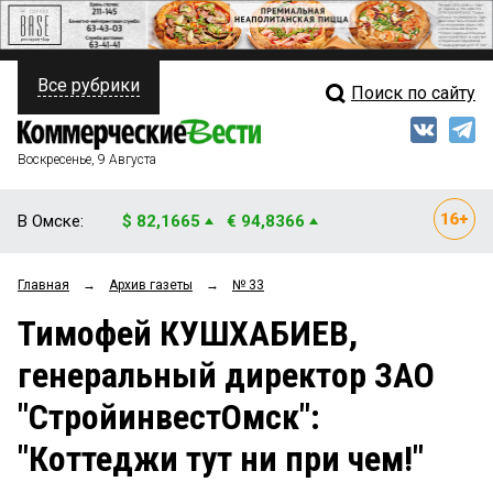
Все рубрики
Поиск по сайту
ПОЛИТИКА
Свежий выпуск
Медиа
ФИНАНСЫ
Воскресенье, 9 Августа
Кто есть кто
НЕДВИЖИМОСТЬ
В Омске:
$ 82,1665
€ 94,8366
Интервью
БИЗНЕС
Главная
→
Архив газеты
→
№ 33
Мнения
ОБЩЕСТВО
Тимофей КУШХАБИЕВ,
Рейтинги
ЗАКОН
генеральный директор ЗАО
Блоги
НОВОСТИ КОМПАНИЙ
"СтройинвестОмск":
Архив
ПРОИСШЕСТВИЯ
"Коттеджи тут ни при чем!"