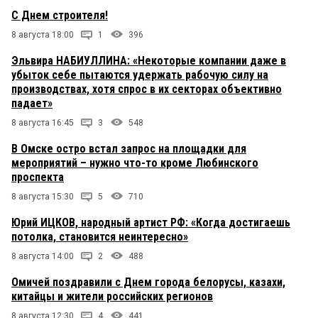
С Днем строителя!
8 августа 18:00
1
396
Эльвира НАБИУЛЛИНА: «Некоторые компании даже в
убыток себе пытаются удержать рабочую силу на
производствах, хотя спрос в их секторах объективно
падает»
8 августа 16:45
3
548
В Омске остро встал запрос на площадки для
мероприятий – нужно что-то кроме Любинского
проспекта
8 августа 15:30
5
710
Юрий ИЦКОВ, народный артист РФ: «Когда достигаешь
потолка, становится неинтересно»
8 августа 14:00
2
488
Омичей поздравили с Днем города белорусы, казахи,
китайцы и жители российских регионов
8 августа 12:30
4
441