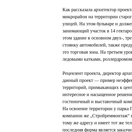
Как рассказала архитектор про
микрорайон на территории старог
улицей. На этом бульваре и долж
занимающий участок в 14 гектаро
этом здание в основном двух-, тр
стоянку автомобилей, также пре
это торговая зона. На третьем ур
ледовыми катками, роллердромом, 
Рецензент проекта, директор ар
данный проект — пример неэффек
территорий, примыкающих к центр
интересное и насыщенное решение
гостиничный и выставочный компл
На освоение территории у парка
компании же „Стройреммонтаж“ по
тому же адресу и имеет тот же т
последняя фирма является заказчи