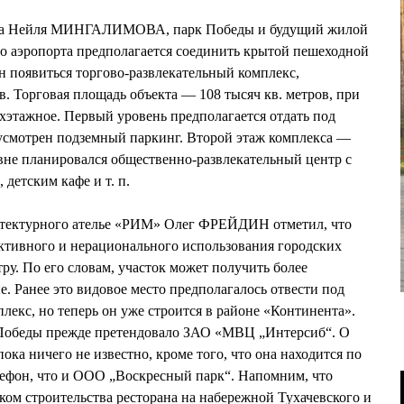
екта Нейля МИНГАЛИМОВА, парк Победы и будущий жилой
о аэропорта предполагается соединить крытой пешеходной
ен появиться торгово-развлекательный комплекс,
в. Торговая площадь объекта — 108 тысяч кв. метров, при
ехэтажное. Первый уровень предполагается отдать под
дусмотрен подземный паркинг. Второй этаж комплекса —
овне планировался общественно-развлекательный центр с
детским кафе и т. п.
хитектурного ателье «РИМ» Олег ФРЕЙДИН отметил, что
тивного и нерационального использования городских
у. По его словам, участок может получить более
. Ранее это видовое место предполагалось отвести под
екс, но теперь он уже строится в районе «Континента».
 Победы прежде претендовало ЗАО «МВЦ „Интерсиб“. О
ка ничего не известно, кроме того, что она находится по
елефон, что и ООО „Воскресный парк“. Напомним, что
ком строительства ресторана на набережной Тухачевского и