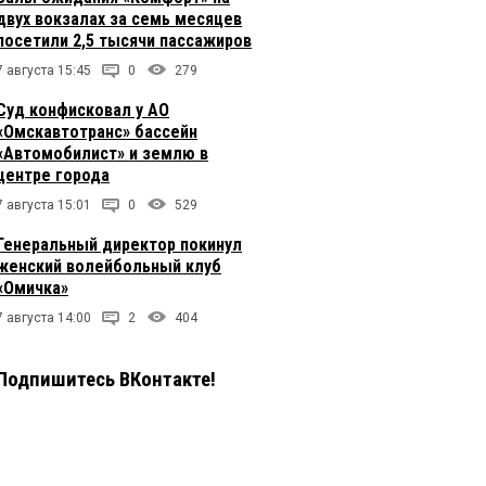
двух вокзалах за семь месяцев
посетили 2,5 тысячи пассажиров
7 августа 15:45
0
279
Суд конфисковал у АО
«Омскавтотранс» бассейн
«Автомобилист» и землю в
центре города
7 августа 15:01
0
529
Генеральный директор покинул
женский волейбольный клуб
«Омичка»
7 августа 14:00
2
404
Подпишитесь ВКонтакте!