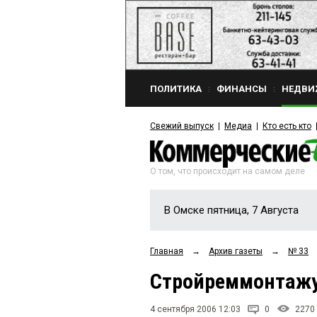
ПОЛИТИКА
ФИНАНСЫ
НЕДВИ
Свежий выпуск
Медиа
Кто есть кто
О том, что происходит на самом деле
В Омске пятница, 7 Августа
Главная
→
Архив газеты
→
№ 33
Стройреммонтажу
4 сентября 2006 12:03
0
2270