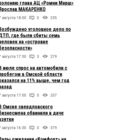
колонию глава АЦ «Ромни Марш»
Ярослав МАКАРЕНКО
7 августа 18:00
0
235
Возбуждено уголовное дело по
ДТП, где были сбиты семь
человек на «островке
безопасности»
7 августа 17:30
3
279
В июле спрос на автомобили с
пробегом в Омской области
оказался на 11% выше, чем год
назад
7 августа 17:00
0
207
В Омске свердловского
бизнесмена обвинили в даче
взятки
7 августа 16:30
0
379
Залы ожидания «Комфорт» на