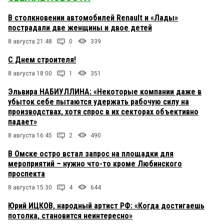
В столкновении автомобилей Renault и «Лады»
пострадали две женщины и двое детей
8 августа 21:48
0
339
С Днем строителя!
8 августа 18:00
1
351
Эльвира НАБИУЛЛИНА: «Некоторые компании даже в
убыток себе пытаются удержать рабочую силу на
производствах, хотя спрос в их секторах объективно
падает»
8 августа 16:45
2
490
В Омске остро встал запрос на площадки для
мероприятий – нужно что-то кроме Любинского
проспекта
8 августа 15:30
4
644
Юрий ИЦКОВ, народный артист РФ: «Когда достигаешь
потолка, становится неинтересно»