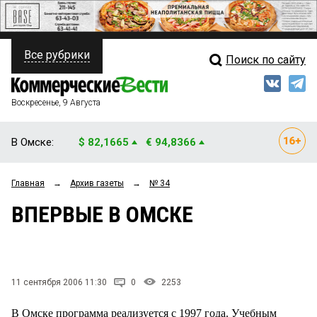
Все рубрики
Поиск по сайту
ПОЛИТИКА
Свежий выпуск
Медиа
ФИНАНСЫ
Воскресенье, 9 Августа
Кто есть кто
НЕДВИЖИМОСТЬ
В Омске:
$ 82,1665
€ 94,8366
Интервью
БИЗНЕС
Главная
→
Архив газеты
→
№ 34
Мнения
ОБЩЕСТВО
ВПЕРВЫЕ В ОМСКЕ
Рейтинги
ЗАКОН
Блоги
НОВОСТИ КОМПАНИЙ
Архив
11 сентября 2006 11:30
0
2253
ПРОИСШЕСТВИЯ
В Омске программа реализуется с 1997 года. Учебным