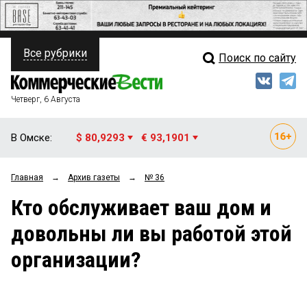
Все рубрики
Поиск по сайту
ПОЛИТИКА
Свежий выпуск
Медиа
ФИНАНСЫ
Четверг, 6 Августа
Кто есть кто
НЕДВИЖИМОСТЬ
В Омске:
$ 80,9293
€ 93,1901
Интервью
БИЗНЕС
Главная
→
Архив газеты
→
№ 36
Мнения
ОБЩЕСТВО
Кто обслуживает ваш дом и
Рейтинги
ЗАКОН
довольны ли вы работой этой
Блоги
НОВОСТИ КОМПАНИЙ
организации?
Архив
ПРОИСШЕСТВИЯ
СТИЛЬ ЖИЗНИ