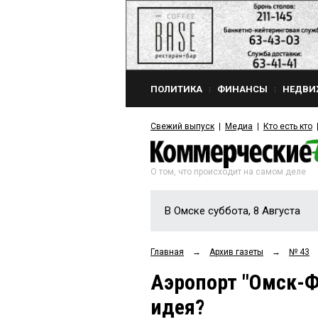
ПОЛИТИКА
ФИНАНСЫ
НЕДВИ
Свежий выпуск
Медиа
Кто есть кто
О том, что происходит на самом деле
В Омске суббота, 8 Августа
Главная
→
Архив газеты
→
№ 43
Аэропорт "Омск-Ф
идея?