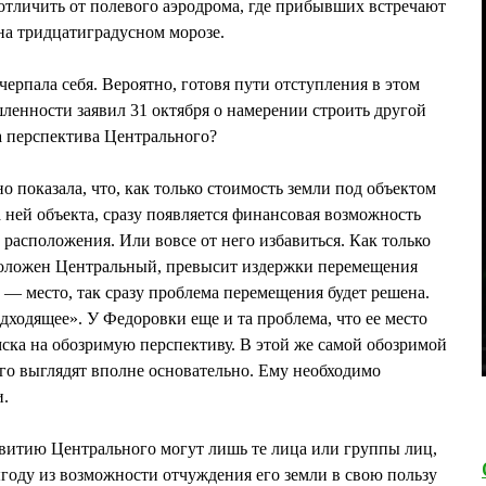
тличить от полевого аэродрома, где прибывших встречают
 на тридцатиградусном морозе.
ерпала себя. Вероятно, готовя пути отступления в этом
енности заявил 31 октября о намерении строить другой
ва перспектива Центрального?
о показала, что, как только стоимость земли под объектом
 ней объекта, сразу появляется финансовая возможность
 расположения. Или вовсе от него избавиться. Как только
сположен Центральный, превысит издержки перемещения
 — место, так сразу проблема перемещения будет решена.
одходящее». У Федоровки еще и та проблема, что ее место
ска на обозримую перспективу. В этой же самой обозримой
го выглядят вполне основательно. Ему необходимо
и.
звитию Центрального могут лишь те лица или группы лиц,
году из возможности отчуждения его земли в свою пользу