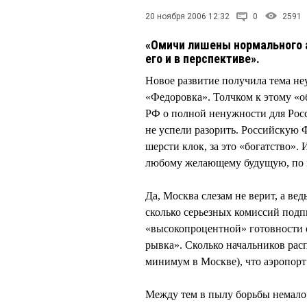
20 ноября 2006 12:32
0
2591
«Омичи лишены нормального а
его и в перспективе».
Новое развитие получила тема не
«Федоровка». Толчком к этому «
РФ о полной ненужности для Росси
не успели разорить. Российскую Ф
шерсти клок, за это «богатство».
любому желающему будущую, по м
Да, Москва слезам не верит, а ве
сколько серьезных комиссий подп
«высокопроцентной» готовности 
рывка». Сколько начальников расп
минимум в Москве), что аэропорт 
Между тем в пылу борьбы немало