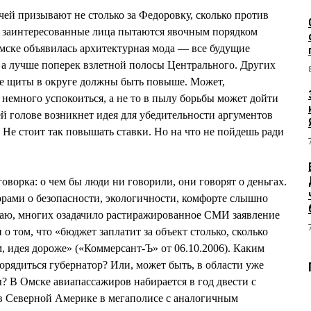
чей призывают не столько за Федоровку, сколько против
я заинтересованные лица пытаются явочным порядком
Омске объявилась архитектурная мода — все будущие
 а лучше поперек взлетной полосы Центрального. Других
ые щиты в округе должны быть повыше. Может,
немного успокоиться, а не то в пылу борьбы может дойти
чей голове возникнет идея для убедительности аргументов
 Не стоит так повышать ставки. Но на что не пойдешь ради
говорка: о чем бы люди ни говорили, они говорят о деньгах.
ворами о безопасности, экологичности, комфорте слышно
умаю, многих озадачило растиражированное СМИ заявление
о том, что «бюджет заплатит за объект столько, сколько
им, идея дороже» («Коммерсант-Ъ» от 06.10.2006). Каким
орядиться губернатор? Или, может быть, в области уже
 В Омске авиапассажиров набирается в год двести с
 в Северной Америке в мегаполисе с аналогичным