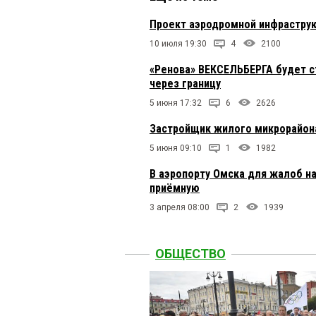
Проект аэродромной инфрастру
10 июля 19:30
4
2100
«Ренова» ВЕКСЕЛЬБЕРГА будет с
через границу
5 июня 17:32
6
2626
Застройщик жилого микрорайона
5 июня 09:10
1
1982
В аэропорту Омска для жалоб н
приёмную
3 апреля 08:00
2
1939
ОБЩЕСТВО