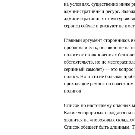
на условиях, существенно ниже р
административный ресурс. Залож
административных структур явля
сервиса сейчас и рискуют не имет
Главный аргумент сторонников вы
проблема и есть, она явно не на п
полосе от столкновения с бензов
обстоятельств, но не местораспо
серийный самолет) — это вопрос к
полосу. Но и это не большая про
проходящие ремонт на известном з
полигон.
Список по настоящему опасных ме
Какие «сюрпризы» находятся на в
хранится на «пороховых складах»?
Список обещает быть длинным. Та