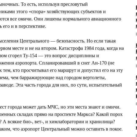
ыночных. То есть, используя пресловутый
никами этого «спора» хозяйствующих субъектов и
ются все омичи. Они лишены нормального авиационного
ь его и в перспективе.
селения Центрального — безопасность. Но если такая
ервом месте и не на втором. Катастрофа 1984 года, когда на
озом сгорел Ту-154 — это вопрос дисциплины и
ложения аэропорта. Спланировавший в снег Ан-170 (не
 тем, кто просчитывал его маршрут и допустил его на эту
блема, чем барражирующие над городом вертолеты,
аводе. Эта часть города для них, по сути, испытательный
ст города может дать МЧС, но эти места знают и омичи.
оенных складах прямо на проспекте Маркса? Какой порох
 А всякие био-, вет-, и химлаборатории и хранилища?
ким, что аэропорт Центральный можно оставить в покое.