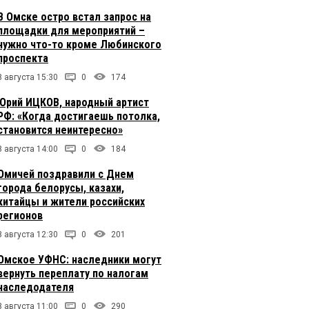
В Омске остро встал запрос на
площадки для мероприятий –
нужно что-то кроме Любинского
проспекта
8 августа 15:30
0
174
Юрий ИЦКОВ, народный артист
РФ: «Когда достигаешь потолка,
становится неинтересно»
8 августа 14:00
0
184
Омичей поздравили с Днем
города белорусы, казахи,
китайцы и жители российских
регионов
8 августа 12:30
0
201
Омское УФНС: наследники могут
вернуть переплату по налогам
наследодателя
8 августа 11:00
0
290