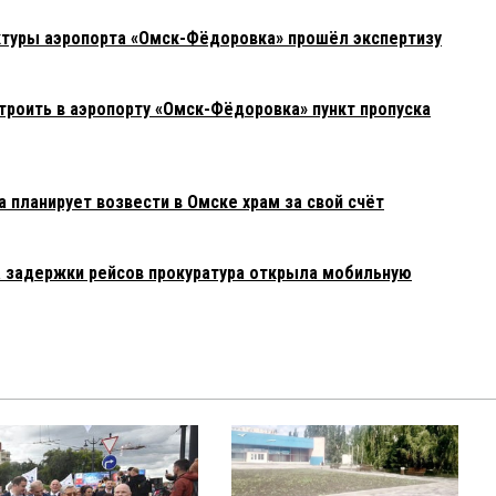
ктуры аэропорта «Омск-Фёдоровка» прошёл экспертизу
троить в аэропорту «Омск-Фёдоровка» пункт пропуска
 планирует возвести в Омске храм за свой счёт
а задержки рейсов прокуратура открыла мобильную