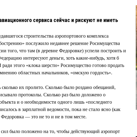
виационного сервиса сейчас и рискуют не иметь
удавшегося строительства аэропортового комплекса
обострению» послужило недавнее решение Росимущества
и того, что там (в деревне Федоровке) успели построить и
едерацию интересуют деньги, хоть какие-нибудь, хотя б
 И ради этого «клока шерсти» Росимущество готово продать
нению областных начальников, «омскую гордость».
дь сколько их пролито. Сколько было роздано обещаний,
исывало протоколы. Сколько раз было доложено о
объекта и о необходимости одного лишь «последнего
исалось в зарплатной ведомости, пока не стало ясно (как
Федоровка — это не то и не в том месте.
 сил было положено на то, чтобы действующий аэропорт