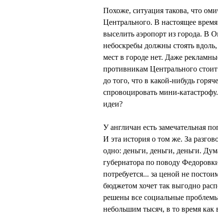
Похоже, ситуация такова, что оми
Центрального. В настоящее врем
выселить аэропорт из города. В 
небоскребы должны стоять вдоль,
мест в городе нет. Даже рекламн
противникам Центрального стоит 
до того, что в какой-нибудь горя
спровоцировать мини-катастрофу.
идеи?
У англичан есть замечательная по
И эта история о том же. За разго
одно: деньги, деньги, деньги. Д
губернатора по поводу Федоровки 
потребуется... за ценой не посто
бюджетом хочет так выгодно расп
решены все социальные проблемы?
небольшим тысяч, в то время как