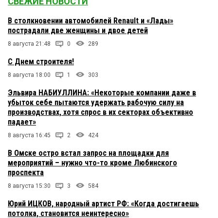
СВЕЖИЕ НОВОСТИ
В столкновении автомобилей Renault и «Лады»
пострадали две женщины и двое детей
8 августа 21:48
0
289
С Днем строителя!
8 августа 18:00
1
303
Эльвира НАБИУЛЛИНА: «Некоторые компании даже в
убыток себе пытаются удержать рабочую силу на
производствах, хотя спрос в их секторах объективно
падает»
8 августа 16:45
2
424
В Омске остро встал запрос на площадки для
мероприятий – нужно что-то кроме Любинского
проспекта
8 августа 15:30
3
584
Юрий ИЦКОВ, народный артист РФ: «Когда достигаешь
потолка, становится неинтересно»