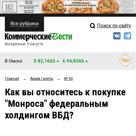
Все рубрики
Поиск по сайту
ПОЛИТИКА
Свежий выпуск
Медиа
ФИНАНСЫ
Воскресенье, 9 Августа
Кто есть кто
НЕДВИЖИМОСТЬ
В Омске:
$ 82,1665
€ 94,8366
Интервью
БИЗНЕС
Главная
→
Архив газеты
→
№ 43
Мнения
ОБЩЕСТВО
Как вы относитесь к покупке
Рейтинги
ЗАКОН
"Монроса" федеральным
Блоги
НОВОСТИ КОМПАНИЙ
холдингом ВБД?
Архив
ПРОИСШЕСТВИЯ
СТИЛЬ ЖИЗНИ