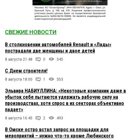
СВЕЖИЕ НОВОСТИ
В столкновении автомобилей Renault и «Лады»
пострадали две женщины и двое детей
8 августа 21:48
0
345
С Днем строителя!
8 августа 18:00
1
353
Эльвира НАБИУЛЛИНА: «Некоторые компании даже в
убыток себе пытаются удержать рабочую силу на
производствах, хотя спрос в их секторах объективно
падает»
8 августа 16:45
2
493
В Омске остро встал запрос на площадки для
мероприятий – нужно что-то кроме Любинского