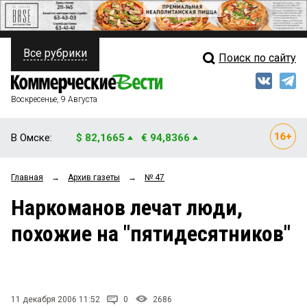
Все рубрики
Поиск по сайту
ПОЛИТИКА
Свежий выпуск
Медиа
ФИНАНСЫ
Воскресенье, 9 Августа
Кто есть кто
НЕДВИЖИМОСТЬ
В Омске:
$ 82,1665
€ 94,8366
Интервью
БИЗНЕС
Главная
→
Архив газеты
→
№ 47
Мнения
ОБЩЕСТВО
Наркоманов лечат люди,
Рейтинги
ЗАКОН
похожие на "пятидесятников"
Блоги
НОВОСТИ КОМПАНИЙ
Архив
ПРОИСШЕСТВИЯ
11 декабря 2006 11:52
0
2686