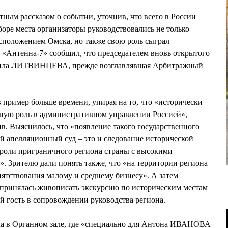
ым рассказом о событии, уточнив, что всего в России
боре места организаторы руководствовались не только
сположением Омска, но также свою роль сыграл
 «Антенна-7» сообщил, что председателем вновь открытого
дмила ЛИТВИНЦЕВА, прежде возглавлявшая Арбитражный
 пример больше времени, упирая на то, что «исторически
жную роль в административном управлении Россией»,
ив. Выяснилось, что «появление такого государственного
й апелляционный суд – это и следование исторической
 роли приграничного региона страны с высокими
». Зрителю дали понять также, что «на территории региона
ятствования малому и среднему бизнесу». А затем
ринялась живописать экскурсию по историческим местам
 гость в сопровождении руководства региона.
ала в Органном зале, где «специально для Антона ИВАНОВА