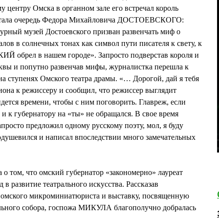
у центру Омска в органном зале его встречал король
астала очередь Федора Михайловича ДОСТОЕВСКОГО:
урный музей Достоевского призван развенчать миф о
алов в солнечных тонах как символ пути писателя к свету, к
Й обрел в нашем городе». Запросто подверстав короля и
квы и попутно развенчав мифы, журналистка перешла к
на ступенях Омского театра драмы. «… Дорогой, дай я тебя
иона к режиссеру и сообщил, что режиссер выглядит
йдется времени, чтобы с ним поговорить. Главреж, если
о и к губернатору на «ты» не обращался. В свое время
просто предложил одному русскому поэту, мол, я буду
оодушевился и написал впоследствии много замечательных
 о том, что омский губернатор «закономерно» лауреат
д в развитие театрального искусства. Рассказав
 омского микроминиатюриста и выставку, посвященную
льного собора, госпожа МИКУЛА благополучно добралась