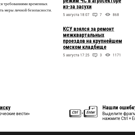
режим ЧС в агросекторе
ся требованиями временных
из-за засухи
ть меры личной безопасности.
5 августа 18:07
7
868
КСУ взялся за ремонт
межквартальных
проездов на крупнейшем
омском кладбище
5 августа 17:25
3
1171
иску
Нашли ошибк
рческие вести»
Выделите фрагм
нажмите Ctrl + E