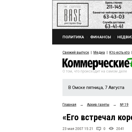
ПОЛИТИКА
ФИНАНСЫ
НЕДВИ
Свежий выпуск
Медиа
Кто есть кто
О том, что происходит на самом деле
В Омске пятница, 7 Августа
Главная
→
Архив газеты
→
№ 19
«Его встречал кор
23 мая 2007 15:21
0
2041