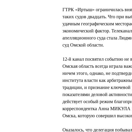
ГТРК «Иртыш» ограничилась внятн
таких судов двадцать. Что при вы
удачным географическим местора
экономический фактор. Телеканал
апелляционного суда стала Лю
суд Омской области.
12-й канал посвятил событию не в
Омская область всегда играла ва
ничем этого, однако, не подтверд
института власти как арбитражны
традиции, и признание ключевой
показателями деловой активности
действует особый режим благопри
корреспондентка Анна МИКУЛА п
Омска, которую совершил высокий
Оказалось, что делегация побыв