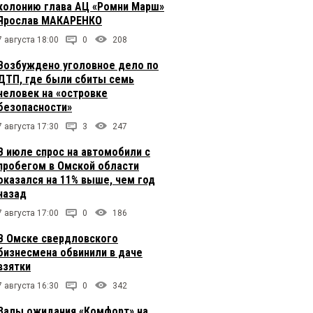
колонию глава АЦ «Ромни Марш»
Ярослав МАКАРЕНКО
7 августа 18:00
0
208
Возбуждено уголовное дело по
ДТП, где были сбиты семь
человек на «островке
безопасности»
7 августа 17:30
3
247
В июле спрос на автомобили с
пробегом в Омской области
оказался на 11% выше, чем год
назад
7 августа 17:00
0
186
В Омске свердловского
бизнесмена обвинили в даче
взятки
7 августа 16:30
0
342
Залы ожидания «Комфорт» на