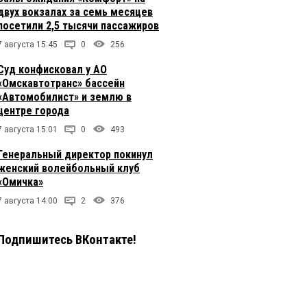
двух вокзалах за семь месяцев
посетили 2,5 тысячи пассажиров
7 августа 15:45
0
256
Суд конфисковал у АО
«Омскавтотранс» бассейн
«Автомобилист» и землю в
центре города
7 августа 15:01
0
493
Генеральный директор покинул
женский волейбольный клуб
«Омичка»
7 августа 14:00
2
376
Подпишитесь ВКонтакте!