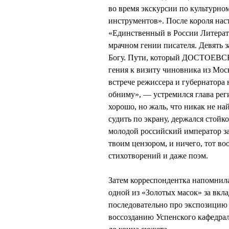
во время экскурсии по культурном
инструментов». После короля н
«Единственный в России Литерат
мрачном гении писателя. Девять з
Богу. Пути, который ДОСТОЕВСКИ
гения к визиту чиновника из Мос
встрече режиссера и губернатора 
обниму», — устремился глава рег
хорошо, но жаль, что никак не на
судить по экрану, держался стойк
молодой российский император за
твоим цензором, и ничего, тот в
стихотворений и даже поэм.
Затем корреспондентка напомнила
одной из «Золотых масок» за вкла
последовательно про экспозицию
воссозданию Успенского кафедра