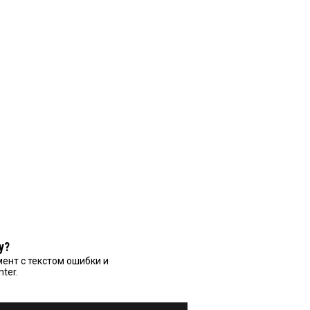
у?
ент с текстом ошибки и
nter.