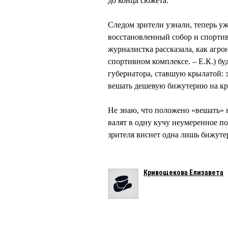
до конца сюжета.
Следом зрители узнали, теперь 
восстановленный собор и спорти
журналистка рассказала, как агр
спортивном комплексе. – Е.К.) бу
губернатора, ставшую крылатой: э
вешать дешевую бижутерию на к
Не знаю, что положено «вешать» 
валят в одну кучу неумеренное по
зрителя виснет одна лишь бижуте
Кривощекова Елизавета