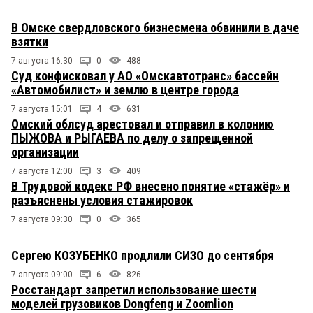
В Омске свердловского бизнесмена обвинили в даче
взятки
7 августа 16:30
0
488
Суд конфисковал у АО «Омскавтотранс» бассейн
«Автомобилист» и землю в центре города
7 августа 15:01
4
631
Омский облсуд арестовал и отправил в колонию
ПЫЖОВА и РЫГАЕВА по делу о запрещенной
организации
7 августа 12:00
3
409
В Трудовой кодекс РФ внесено понятие «стажёр» и
разъяснены условия стажировок
7 августа 09:30
0
365
Сергею КОЗУБЕНКО продлили СИЗО до сентября
7 августа 09:00
6
826
Росстандарт запретил использование шести
моделей грузовиков Dongfeng и Zoomlion