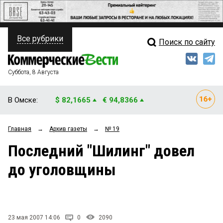
Все рубрики
Поиск по сайту
ПОЛИТИКА
Свежий выпуск
Медиа
ФИНАНСЫ
Суббота, 8 Августа
Кто есть кто
НЕДВИЖИМОСТЬ
В Омске:
$ 82,1665
€ 94,8366
Интервью
БИЗНЕС
Главная
→
Архив газеты
→
№ 19
Мнения
ОБЩЕСТВО
Последний "Шилинг" довел
Рейтинги
ЗАКОН
до уголовщины
Блоги
НОВОСТИ КОМПАНИЙ
Архив
ПРОИСШЕСТВИЯ
23 мая 2007 14:06
0
2090