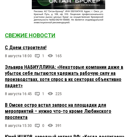
СВЕЖИЕ НОВОСТИ
С Днем строителя!
8 августа 18:00
1
165
Эльвира НАБИУЛЛИНА: «Некоторые компании даже в
убыток себе пытаются удержать рабочую силу на
производствах, хотя спрос в их секторах объективно
падает»
8 августа 16:45
1
225
В Омске остро встал запрос на площадки для
мероприятий – нужно что-то кроме Любинского
проспекта
8 августа 15:30
0
391
Юрий ИЦКОВ, народный артист РФ: «Когда достигаешь