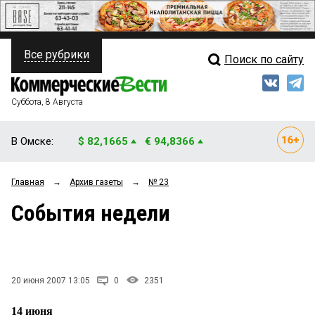
Все рубрики
Поиск по сайту
ПОЛИТИКА
Свежий выпуск
Медиа
ФИНАНСЫ
Суббота, 8 Августа
Кто есть кто
НЕДВИЖИМОСТЬ
В Омске:
$ 82,1665
€ 94,8366
Интервью
БИЗНЕС
Главная
→
Архив газеты
→
№ 23
Мнения
ОБЩЕСТВО
События недели
Рейтинги
ЗАКОН
Блоги
НОВОСТИ КОМПАНИЙ
Архив
20 июня 2007 13:05
0
2351
ПРОИСШЕСТВИЯ
14 июня