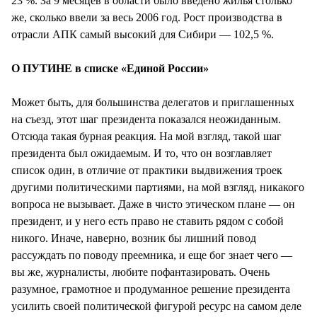
23 %. За 9 месяцев в области было введено жилья столько
же, сколько ввели за весь 2006 год. Рост производства в
отрасли АПК самый высокий для Сибири — 102,5 %.
О ПУТИНЕ в списке «Единой России»
Может быть, для большинства делегатов и приглашенных
на съезд, этот шаг президента показался неожиданным.
Отсюда такая бурная реакция. На мой взгляд, такой шаг
президента был ожидаемым. И то, что он возглавляет
список один, в отличие от практики выдвижения троек
другими политическими партиями, на мой взгляд, никакого
вопроса не вызывает. Даже в чисто этическом плане — он
президент, и у него есть право не ставить рядом с собой
никого. Иначе, наверно, возник бы лишний повод
рассуждать по поводу преемника, и еще бог знает чего —
вы же, журналисты, любите пофантазировать. Очень
разумное, грамотное и продуманное решение президента
усилить своей политической фигурой ресурс на самом деле