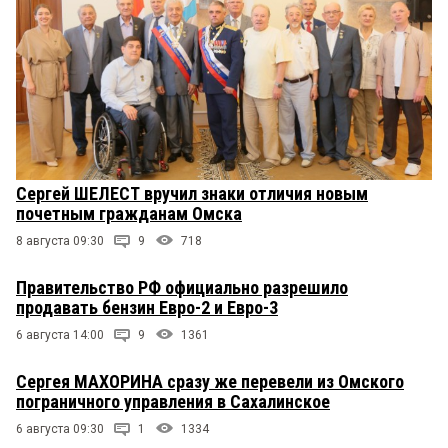
Сергей ШЕЛЕСТ вручил знаки отличия новым
почетным гражданам Омска
8 августа 09:30
9
718
Правительство РФ официально разрешило
продавать бензин Евро-2 и Евро-3
6 августа 14:00
9
1361
Сергея МАХОРИНА сразу же перевели из Омского
пограничного управления в Сахалинское
6 августа 09:30
1
1334