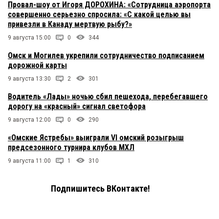
Провал-шоу от Игоря ДОРОХИНА: «Сотрудница аэропорта
совершенно серьезно спросила: «С какой целью вы
привезли в Канаду мертвую рыбу?»
9 августа 15:00
0
344
Омск и Могилев укрепили сотрудничество подписанием
дорожной карты
9 августа 13:30
2
301
Водитель «Лады» ночью сбил пешехода, перебегавшего
дорогу на «красный» сигнал светофора
9 августа 12:00
0
290
«Омские Ястребы» выиграли VI омский розыгрыш
предсезонного турнира клубов МХЛ
9 августа 11:00
1
310
Подпишитесь ВКонтакте!