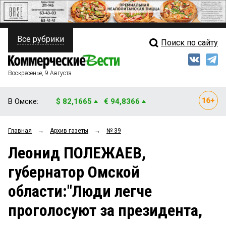
Все рубрики
Поиск по сайту
ПОЛИТИКА
Свежий выпуск
Медиа
ФИНАНСЫ
Воскресенье, 9 Августа
Кто есть кто
НЕДВИЖИМОСТЬ
В Омске:
$ 82,1665
€ 94,8366
Интервью
БИЗНЕС
Главная
→
Архив газеты
→
№ 39
Мнения
ОБЩЕСТВО
Леонид ПОЛЕЖАЕВ,
Рейтинги
ЗАКОН
губернатор Омской
Блоги
НОВОСТИ КОМПАНИЙ
области:"Люди легче
Архив
ПРОИСШЕСТВИЯ
проголосуют за президента,