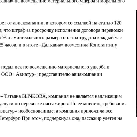
ьавиа» на возмещение материального ущерба и морального
ет от авиакомпании, в котором со ссылкой на статью 120
, что штраф за просрочку исполнения договора перевозки
5 % от минимального размера оплаты труда за каждый час
5 часов, и в итоге «Дальавиа» возместила Константину
и подал иск по возмещению материального ущерба и
 к ООО «Авиатур», представителю авиакомпании
р» Татьяна БЫЧКОВА, компания не является надлежащим
 услуги по перевозке пассажиров. По ее мнению, требования
атур» необоснованные, а компания приложила все
Петербург. При этом, подчеркнула она, пассажир улетел на