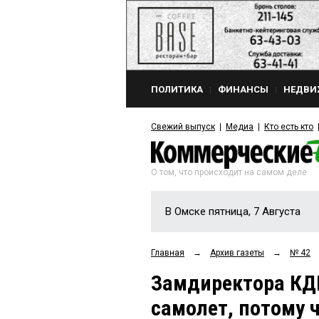
ПОЛИТИКА
ФИНАНСЫ
НЕДВИ
Свежий выпуск
Медиа
Кто есть кто
О том, что происходит на самом деле
В Омске пятница, 7 Августа
Главная
→
Архив газеты
→
№ 42
Замдиректора КДЦ
самолет, потому 