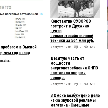
Константин СУВОРОВ
построит в Дружино
центр
сельскохозяйственной
техники за 564 млн руб.
с пробегом в Омской
6 августа 17:05
2
659
, чем год назад
Десятую часть от
китайцы.
мощности
энергопотребления ОНПЗ
составила энергия
солнца.
6 августа 12:35
0
553
В Омске возбуждено дело
из-за звуковой рекламы
магазина «Смешные