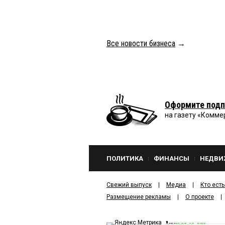
Все новости бизнеса
→
Оформите подп
на газету «Комме
ПОЛИТИКА
ФИНАНСЫ
НЕДВИ
Свежий выпуск
Медиа
Кто есть
Размещение рекламы
О проекте
kv
news.ru