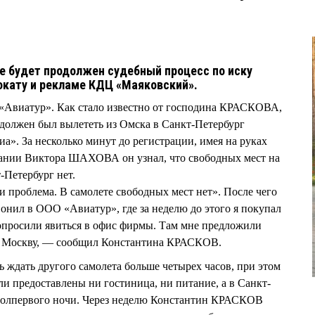
е будет продолжен судебный процесс по иску
окату и рекламе КДЦ «Маяковский».
виатур». Как стало известно от господина КРАСКОВА,
 должен был вылететь из Омска в Санкт-Петербург
а». За несколько минут до регистрации, имея на руках
мпании Виктора ШАХОВА он узнал, что свободных мест на
-Петербург нет.
и проблема. В самолете свободных мест нет». После чего
онил в ООО «Авиатур», где за неделю до этого я покупал
опросили явиться в офис фирмы. Там мне предложили
ез Москву, — сообщил Константина КРАСКОВ.
ь ждать другого самолета больше четырех часов, при этом
и предоставлены ни гостиница, ни питание, а в Санкт-
 полпервого ночи. Через неделю Константин КРАСКОВ