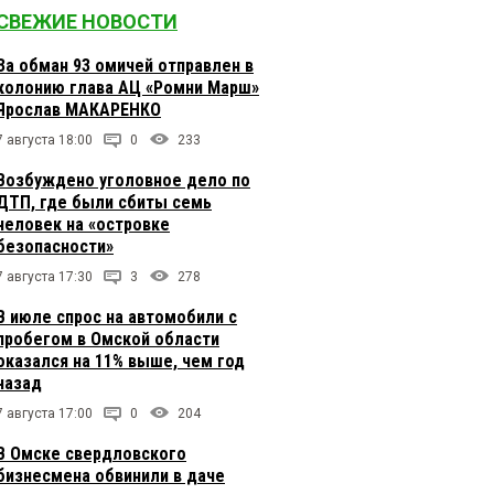
СВЕЖИЕ НОВОСТИ
За обман 93 омичей отправлен в
колонию глава АЦ «Ромни Марш»
Ярослав МАКАРЕНКО
7 августа 18:00
0
233
Возбуждено уголовное дело по
ДТП, где были сбиты семь
человек на «островке
безопасности»
7 августа 17:30
3
278
В июле спрос на автомобили с
пробегом в Омской области
оказался на 11% выше, чем год
назад
7 августа 17:00
0
204
В Омске свердловского
бизнесмена обвинили в даче