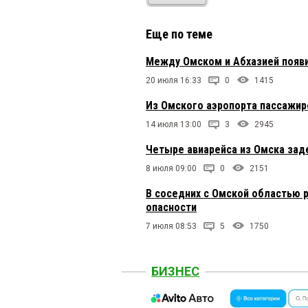
Еще по теме
Между Омском и Абхазией появ
20 июля 16:33
0
1415
Из Омского аэропорта пассажиро
14 июля 13:00
3
2945
Четыре авиарейса из Омска зад
8 июля 09:00
0
2151
В соседних с Омской областью 
опасности
7 июля 08:53
5
1750
БИЗНЕС