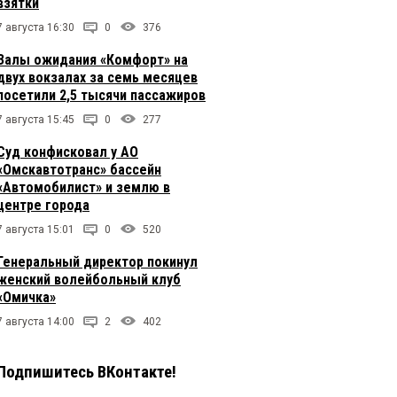
взятки
7 августа 16:30
0
376
Залы ожидания «Комфорт» на
двух вокзалах за семь месяцев
посетили 2,5 тысячи пассажиров
7 августа 15:45
0
277
Суд конфисковал у АО
«Омскавтотранс» бассейн
«Автомобилист» и землю в
центре города
7 августа 15:01
0
520
Генеральный директор покинул
женский волейбольный клуб
«Омичка»
7 августа 14:00
2
402
Подпишитесь ВКонтакте!