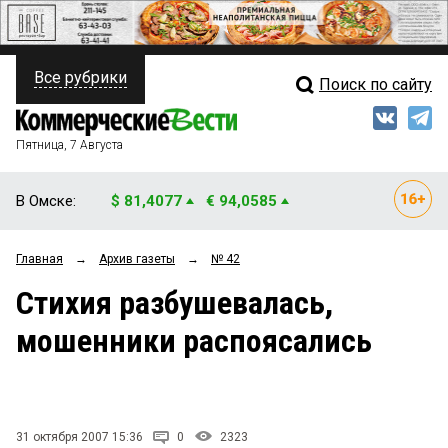
Все рубрики
Поиск по сайту
ПОЛИТИКА
Свежий выпуск
Медиа
ФИНАНСЫ
Пятница, 7 Августа
Кто есть кто
НЕДВИЖИМОСТЬ
В Омске:
$ 81,4077
€ 94,0585
Интервью
БИЗНЕС
Главная
→
Архив газеты
→
№ 42
Мнения
ОБЩЕСТВО
Стихия разбушевалась,
Рейтинги
ЗАКОН
мошенники распоясались
Блоги
НОВОСТИ КОМПАНИЙ
Архив
ПРОИСШЕСТВИЯ
31 октября 2007 15:36
0
2323