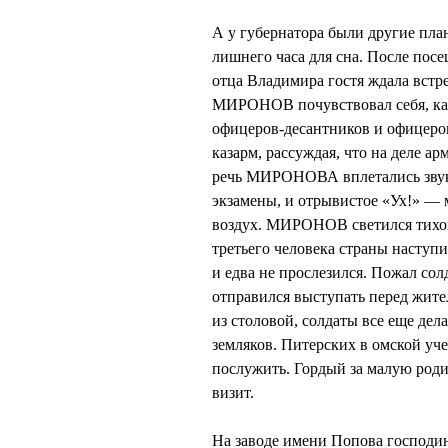
А у губернатора были другие пл
лишнего часа для сна. После пос
отца Владимира гостя ждала встре
МИРОНОВ почувствовал себя, как
офицеров-десантников и офицеров
казарм, рассуждая, что на деле а
речь МИРОНОВА вплетались звуки
экзамены, и отрывистое «Ух!» — 
воздух. МИРОНОВ светился тихой 
третьего человека страны насту
и едва не прослезился. Пожал сол
отправился выступать перед жит
из столовой, солдаты все еще дел
земляков. Питерских в омской учеб
послужить. Гордый за малую ро
визит.
На заводе имени Попова господи