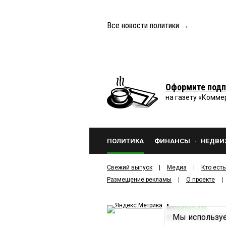
Все новости политики
→
Оформите подп
на газету «Комме
ПОЛИТИКА
ФИНАНСЫ
НЕДВИ
Свежий выпуск
Медиа
Кто есть
Размещение рекламы
О проекте
kv
news.ru
Мы используе
©
2001—2026
ООО И