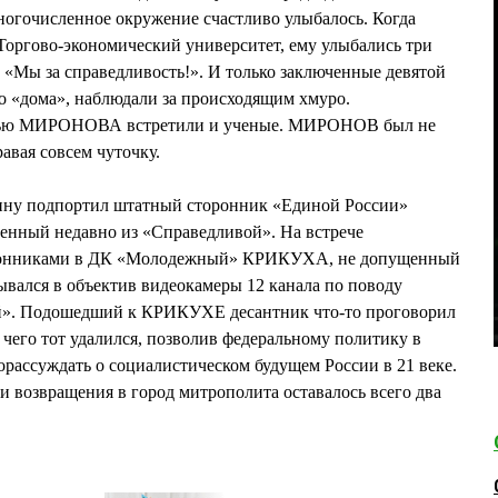
ногочисленное окружение счастливо улыбалось. Когда
оргово-экономический университет, ему улыбались три
 «Мы за справедливость!». И только заключенные девятой
о «дома», наблюдали за происходящим хмуро.
солью МИРОНОВА встретили и ученые. МИРОНОВ был не
авая совсем чуточку.
ину подпортил штатный сторонник «Единой России»
нный недавно из «Справедливой». На встрече
нниками в ДК «Молодежный» КРИКУХА, не допущенный
ывался в объектив видеокамеры 12 канала по поводу
й». Подошедший к КРИКУХЕ десантник что-то проговорил
 чего тот удалился, позволив федеральному политику в
порассуждать о социалистическом будущем России в 21 веке.
возвращения в город митрополита оставалось всего два