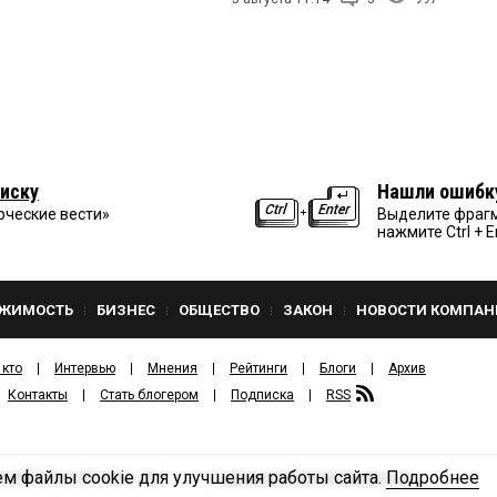
иску
Нашли ошибк
рческие вести»
Выделите фрагм
нажмите Ctrl + E
ЖИМОСТЬ
БИЗНЕС
ОБЩЕСТВО
ЗАКОН
НОВОСТИ КОМПАН
 кто
Интервью
Мнения
Рейтинги
Блоги
Архив
Контакты
Стать блогером
Подписка
RSS
м файлы cookie для улучшения работы сайта.
Подробнее
Политика конфиденциальности
ЗДАТЕЛЬСКИЙ ДОМ «КВ».