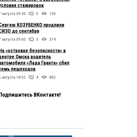
условия стажировок
7 августа 09:30
0
195
Сергею КОЗУБЕНКО продлили
СИЗО до сентября
7 августа 09:00
3
374
На «островке безопасности» в
центре Омска водитель
автомобиля «Лада Гранта» сбил
семь пешеходов
6 августа 18:02
4
882
Подпишитесь ВКонтакте!