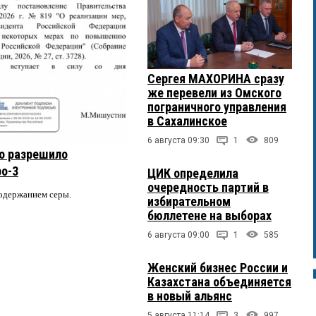
Сергея МАХОРИНА сразу
же перевели из Омского
пограничного управления
в Сахалинское
6 августа 09:30
1
809
о разрешило
ро-3
ЦИК определила
очередность партий в
содержанием серы.
избирательном
бюллетене на выборах
6 августа 09:00
1
585
Женский бизнес России и
Казахстана объединяется
в новый альянс
5 августа 11:14
3
997