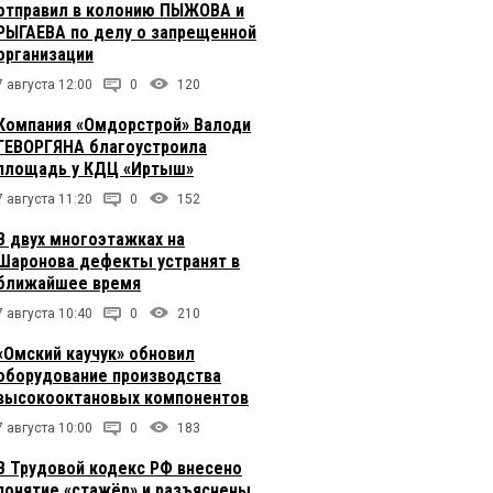
отправил в колонию ПЫЖОВА и
РЫГАЕВА по делу о запрещенной
организации
7 августа 12:00
0
120
Компания «Омдорстрой» Валоди
ГЕВОРГЯНА благоустроила
площадь у КДЦ «Иртыш»
7 августа 11:20
0
152
В двух многоэтажках на
Шаронова дефекты устранят в
ближайшее время
7 августа 10:40
0
210
«Омский каучук» обновил
оборудование производства
высокооктановых компонентов
7 августа 10:00
0
183
В Трудовой кодекс РФ внесено
понятие «стажёр» и разъяснены