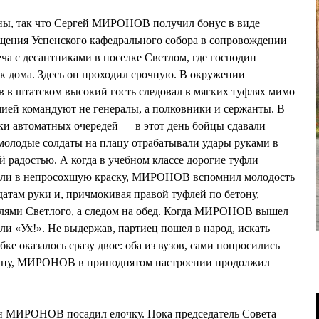
аны, так что Сергей МИРОНОВ получил бонус в виде
ещения Успенского кафедрального собора в сопровождении
ча с десантниками в поселке Светлом, где господин
 дома. Здесь он проходил срочную. В окружении
 в штатском высокий гость следовал в мягких туфлях мимо
рмией командуют не генералы, а полковники и сержанты. В
 автоматных очередей — в этот день бойцы сдавали
молодые солдаты на плацу отрабатывали удары руками в
радостью. А когда в учебном классе дорогие туфли
пили в непросохшую краску, МИРОНОВ вспомнил молодость
датам руки и, причмокивая правой туфлей по бетону,
елями Светлого, а следом на обед. Когда МИРОНОВ вышел
али «Ух!». Не выдержав, партиец пошел в народ, искать
ке оказалось сразу двое: оба из вузов, сами попросились
дину, МИРОНОВ в приподнятом настроении продолжил
н МИРОНОВ посадил елочку. Пока председатель Совета