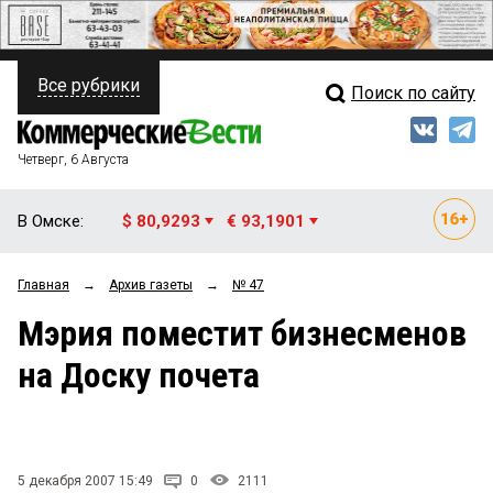
Все рубрики
Поиск по сайту
ПОЛИТИКА
Свежий выпуск
Медиа
ФИНАНСЫ
Четверг, 6 Августа
Кто есть кто
НЕДВИЖИМОСТЬ
В Омске:
$ 80,9293
€ 93,1901
Интервью
БИЗНЕС
Главная
→
Архив газеты
→
№ 47
Мнения
ОБЩЕСТВО
Мэрия поместит бизнесменов
Рейтинги
ЗАКОН
на Доску почета
Блоги
НОВОСТИ КОМПАНИЙ
Архив
ПРОИСШЕСТВИЯ
5 декабря 2007 15:49
0
2111