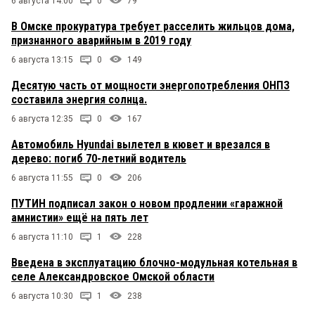
6 августа 14:00
0
79
В Омске прокуратура требует расселить жильцов дома,
признанного аварийным в 2019 году
6 августа 13:15
0
149
Десятую часть от мощности энергопотребления ОНПЗ
составила энергия солнца.
6 августа 12:35
0
167
Автомобиль Hyundai вылетел в кювет и врезался в
дерево: погиб 70-летний водитель
6 августа 11:55
0
206
ПУТИН подписал закон о новом продлении «гаражной
амнистии» ещё на пять лет
6 августа 11:10
1
228
Введена в эксплуатацию блочно-модульная котельная в
селе Александровское Омской области
6 августа 10:30
1
238