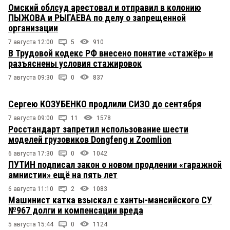
Омский облсуд арестовал и отправил в колонию
ПЫЖОВА и РЫГАЕВА по делу о запрещенной
организации
7 августа 12:00
5
910
В Трудовой кодекс РФ внесено понятие «стажёр» и
разъяснены условия стажировок
7 августа 09:30
0
837
Сергею КОЗУБЕНКО продлили СИЗО до сентября
7 августа 09:00
11
1578
Росстандарт запретил использование шести
моделей грузовиков Dongfeng и Zoomlion
6 августа 17:30
0
1042
ПУТИН подписал закон о новом продлении «гаражной
амнистии» ещё на пять лет
6 августа 11:10
2
1083
Машинист катка взыскал с ханты-мансийского СУ
№967 долги и компенсации вреда
5 августа 15:44
0
1124