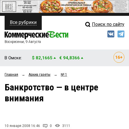
Все рубрики
Поиск по сайту
ПОЛИТИКА
Свежий выпуск
Медиа
ФИНАНСЫ
Воскресенье, 9 Августа
Кто есть кто
НЕДВИЖИМОСТЬ
В Омске:
$ 82,1665
€ 94,8366
Интервью
БИЗНЕС
Главная
→
Архив газеты
→
№ 1
Мнения
ОБЩЕСТВО
Банкротство — в центре
Рейтинги
ЗАКОН
внимания
Блоги
НОВОСТИ КОМПАНИЙ
Архив
ПРОИСШЕСТВИЯ
10 января 2008 16:46
0
3111