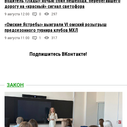
Водитель «Лады» ночью сбил пешехода, перебегавшего
дорогу на «красный» сигнал светофора
9 августа 12:00
0
297
«Омские Ястребы» выиграли VI омский розыгрыш
предсезонного турнира клубов МХЛ
9 августа 11:00
1
317
Подпишитесь ВКонтакте!
ЗАКОН