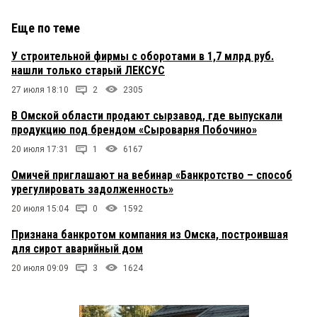
Еще по теме
У строительной фирмы с оборотами в 1,7 млрд руб.
нашли только старый ЛЕКСУС
27 июля 18:10
2
2305
В Омской области продают сырзавод, где выпускали
продукцию под брендом «Сыроварня Побочино»
20 июля 17:31
1
6167
Омичей приглашают на вебинар «Банкротство – способ
урегулировать задолженность»
20 июля 15:04
0
1592
Признана банкротом компания из Омска, построившая
для сирот аварийный дом
20 июля 09:09
3
1624