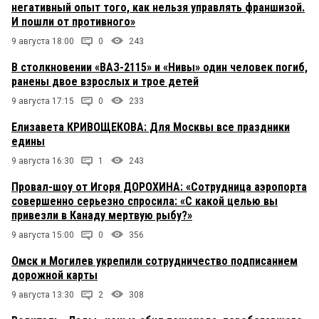
негативный опыт того, как нельзя управлять франшизой.
И пошли от противного»
9 августа 18:00
0
243
В столкновении «ВАЗ-2115» и «Нивы» один человек погиб,
ранены двое взрослых и трое детей
9 августа 17:15
0
233
Елизавета КРИВОЩЕКОВА: Для Москвы все праздники
едины
9 августа 16:30
1
243
Провал-шоу от Игоря ДОРОХИНА: «Сотрудница аэропорта
совершенно серьезно спросила: «С какой целью вы
привезли в Канаду мертвую рыбу?»
9 августа 15:00
0
356
Омск и Могилев укрепили сотрудничество подписанием
дорожной карты
9 августа 13:30
2
308