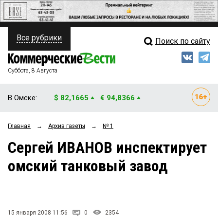
Все рубрики
Поиск по сайту
ПОЛИТИКА
Свежий выпуск
Медиа
ФИНАНСЫ
Суббота, 8 Августа
Кто есть кто
НЕДВИЖИМОСТЬ
В Омске:
$ 82,1665
€ 94,8366
Интервью
БИЗНЕС
Главная
→
Архив газеты
→
№ 1
Мнения
ОБЩЕСТВО
Сергей ИВАНОВ инспектирует
Рейтинги
ЗАКОН
омский танковый завод
Блоги
НОВОСТИ КОМПАНИЙ
Архив
ПРОИСШЕСТВИЯ
15 января 2008 11:56
0
2354