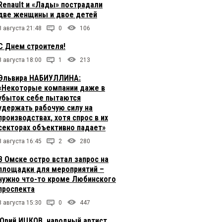
Renault и «Лады» пострадали
две женщины и двое детей
8 августа 21:48
0
106
С Днем строителя!
8 августа 18:00
1
213
Эльвира НАБИУЛЛИНА:
«Некоторые компании даже в
убыток себе пытаются
удержать рабочую силу на
производствах, хотя спрос в их
секторах объективно падает»
8 августа 16:45
2
280
В Омске остро встал запрос на
площадки для мероприятий –
нужно что-то кроме Любинского
проспекта
8 августа 15:30
0
447
Юрий ИЦКОВ, народный артист