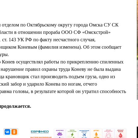
м отделом по Октябрьскому округу города Омска СУ СК
области в отношении прораба ООО СФ «Омскстрой»
1 ст. 143 УК РФ по факту несчастного случая,
нщиком Коневым (фамилия изменена). Об этом сообщает
уры.
то Конев осуществлял работы по прикреплению спиленных
 В нарушение правил охраны труда Коневу не была выдана
да крановщик стал производить подъем груза, одно из
ский забор и ударило Конева по ногам, отчего
авма головы, в результате которой он утратил способность
продолжается.