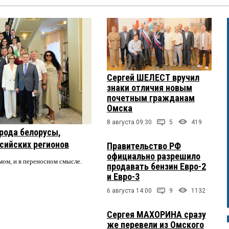
Сергей ШЕЛЕСТ вручил
знаки отличия новым
почетным гражданам
Омска
8 августа 09:30
5
419
рода белорусы,
ссийских регионов
Правительство РФ
официально разрешило
мом, и в переносном смысле.
продавать бензин Евро-2
и Евро-3
6 августа 14:00
9
1132
Сергея МАХОРИНА сразу
же перевели из Омского