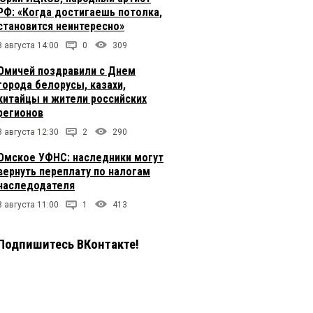
РФ: «Когда достигаешь потолка,
становится неинтересно»
8 августа 14:00
0
309
Омичей поздравили с Днем
города белорусы, казахи,
китайцы и жители российских
регионов
8 августа 12:30
2
290
Омское УФНС: наследники могут
вернуть переплату по налогам
наследодателя
8 августа 11:00
1
413
Подпишитесь ВКонтакте!