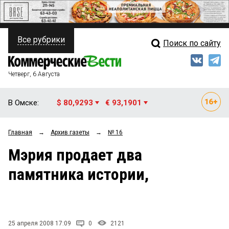
Все рубрики
Поиск по сайту
ПОЛИТИКА
Свежий выпуск
Медиа
ФИНАНСЫ
Четверг, 6 Августа
Кто есть кто
НЕДВИЖИМОСТЬ
В Омске:
$ 80,9293
€ 93,1901
Интервью
БИЗНЕС
Главная
→
Архив газеты
→
№ 16
Мнения
ОБЩЕСТВО
Мэрия продает два
Рейтинги
ЗАКОН
памятника истории,
Блоги
НОВОСТИ КОМПАНИЙ
Архив
ПРОИСШЕСТВИЯ
25 апреля 2008 17:09
0
2121