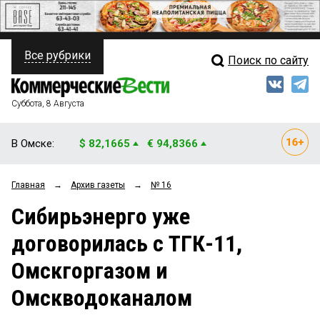
Все рубрики
Поиск по сайту
ПОЛИТИКА
Свежий выпуск
Медиа
ФИНАНСЫ
Суббота, 8 Августа
Кто есть кто
НЕДВИЖИМОСТЬ
В Омске:
$ 82,1665
€ 94,8366
Интервью
БИЗНЕС
Главная
→
Архив газеты
→
№ 16
Мнения
ОБЩЕСТВО
Сибирьэнерго уже
Рейтинги
ЗАКОН
договорилась с ТГК-11,
Блоги
НОВОСТИ КОМПАНИЙ
Омскгоргазом и
Архив
ПРОИСШЕСТВИЯ
Омскводоканалом