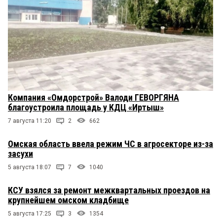
Компания «Омдорстрой» Валоди ГЕВОРГЯНА
благоустроила площадь у КДЦ «Иртыш»
7 августа 11:20
2
662
Омская область ввела режим ЧС в агросекторе из-за
засухи
5 августа 18:07
7
1040
КСУ взялся за ремонт межквартальных проездов на
крупнейшем омском кладбище
5 августа 17:25
3
1354