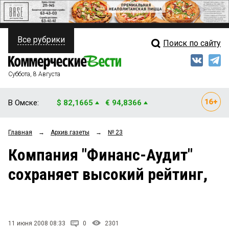
Все рубрики
Поиск по сайту
ПОЛИТИКА
Свежий выпуск
Медиа
ФИНАНСЫ
Суббота, 8 Августа
Кто есть кто
НЕДВИЖИМОСТЬ
В Омске:
$ 82,1665
€ 94,8366
Интервью
БИЗНЕС
Главная
→
Архив газеты
→
№ 23
Мнения
ОБЩЕСТВО
Компания "Финанс-Аудит"
Рейтинги
ЗАКОН
сохраняет высокий рейтинг,
Блоги
НОВОСТИ КОМПАНИЙ
Архив
ПРОИСШЕСТВИЯ
11 июня 2008 08:33
0
2301