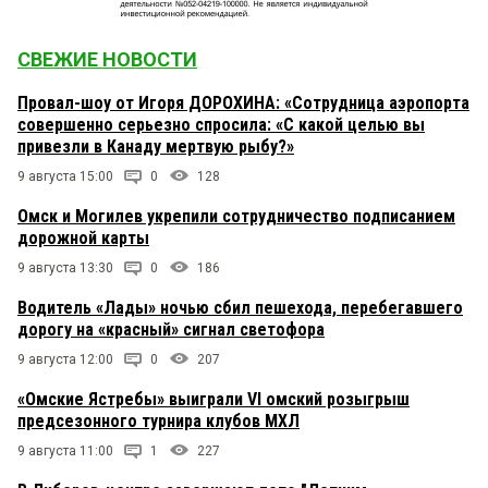
СВЕЖИЕ НОВОСТИ
Провал-шоу от Игоря ДОРОХИНА: «Сотрудница аэропорта
совершенно серьезно спросила: «С какой целью вы
привезли в Канаду мертвую рыбу?»
9 августа 15:00
0
128
Омск и Могилев укрепили сотрудничество подписанием
дорожной карты
9 августа 13:30
0
186
Водитель «Лады» ночью сбил пешехода, перебегавшего
дорогу на «красный» сигнал светофора
9 августа 12:00
0
207
«Омские Ястребы» выиграли VI омский розыгрыш
предсезонного турнира клубов МХЛ
9 августа 11:00
1
227