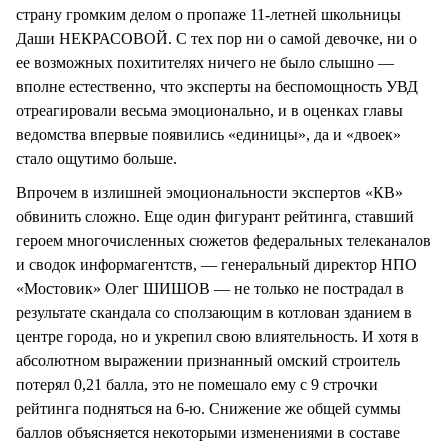
страну громким делом о пропаже 11-летней школьницы
Даши НЕКРАСОВОЙ. С тех пор ни о самой девочке, ни о
ее возможных похитителях ничего не было слышно —
вполне естественно, что эксперты на беспомощность УВД
отреагировали весьма эмоционально, и в оценках главы
ведомства впервые появились «единицы», да и «двоек»
стало ощутимо больше.
Впрочем в излишней эмоциональности экспертов «КВ»
обвинить сложно. Еще один фигурант рейтинга, ставший
героем многочисленных сюжетов федеральных телеканалов
и сводок информагентств, — генеральный директор НПО
«Мостовик» Олег ШИШОВ — не только не пострадал в
результате скандала со сползающим в котлован зданием в
центре города, но и укрепил свою влиятельность. И хотя в
абсолютном выражении признанный омский строитель
потерял 0,21 балла, это не помешало ему с 9 строчки
рейтинга подняться на 6-ю. Снижение же общей суммы
баллов объясняется некоторыми изменениями в составе