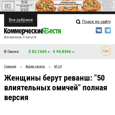
Все рубрики
Поиск по сайту
ПОЛИТИКА
Свежий выпуск
Медиа
ФИНАНСЫ
Воскресенье, 9 Августа
Кто есть кто
НЕДВИЖИМОСТЬ
В Омске:
$ 82,1665
€ 94,8366
Интервью
БИЗНЕС
Главная
→
Архив газеты
→
№ 24
Мнения
ОБЩЕСТВО
Женщины берут реванш: "50
Рейтинги
ЗАКОН
влиятельных омичей" полная
Блоги
НОВОСТИ КОМПАНИЙ
версия
Архив
ПРОИСШЕСТВИЯ