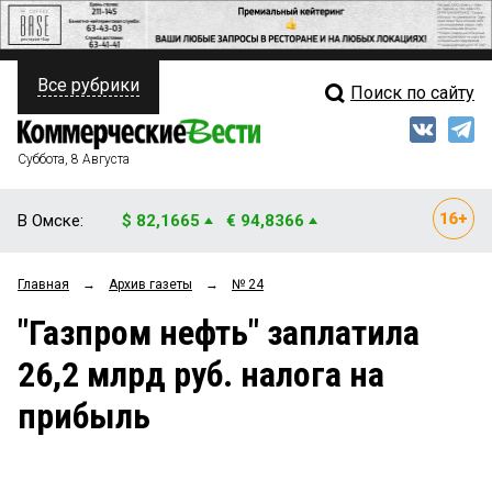
Все рубрики
Поиск по сайту
ПОЛИТИКА
Свежий выпуск
Медиа
ФИНАНСЫ
Суббота, 8 Августа
Кто есть кто
НЕДВИЖИМОСТЬ
В Омске:
$ 82,1665
€ 94,8366
Интервью
БИЗНЕС
Главная
→
Архив газеты
→
№ 24
Мнения
ОБЩЕСТВО
"Газпром нефть" заплатила
Рейтинги
ЗАКОН
26,2 млрд руб. налога на
Блоги
НОВОСТИ КОМПАНИЙ
прибыль
Архив
ПРОИСШЕСТВИЯ