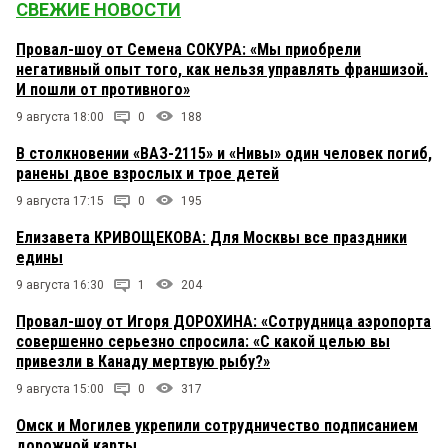
СВЕЖИЕ НОВОСТИ
Провал-шоу от Семена СОКУРА: «Мы приобрели
негативный опыт того, как нельзя управлять франшизой.
И пошли от противного»
9 августа 18:00
0
188
В столкновении «ВАЗ-2115» и «Нивы» один человек погиб,
ранены двое взрослых и трое детей
9 августа 17:15
0
195
Елизавета КРИВОЩЕКОВА: Для Москвы все праздники
едины
9 августа 16:30
1
204
Провал-шоу от Игоря ДОРОХИНА: «Сотрудница аэропорта
совершенно серьезно спросила: «С какой целью вы
привезли в Канаду мертвую рыбу?»
9 августа 15:00
0
317
Омск и Могилев укрепили сотрудничество подписанием
дорожной карты