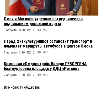
Омск и Могилев укрепили сотрудничество
подписанием дорожной карты
9 августа 13:30
2
278
Парад физкультурников остановит транспорт и
поменяет маршруты автобусов в центре Омска
7 августа 13:20
2
914
Компания «Омдорстрой» Валоди ГЕВОРГЯНА
благоустроила площадь у КДЦ «Иртыш»
7 августа 11:20
2
908
Все новости общества
→