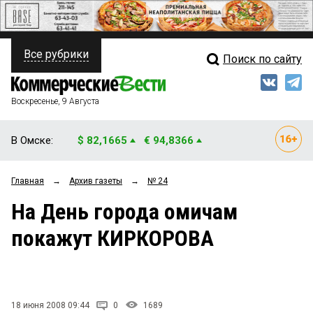
Все рубрики
Поиск по сайту
ПОЛИТИКА
Свежий выпуск
Медиа
ФИНАНСЫ
Воскресенье, 9 Августа
Кто есть кто
НЕДВИЖИМОСТЬ
В Омске:
$ 82,1665
€ 94,8366
Интервью
БИЗНЕС
Главная
→
Архив газеты
→
№ 24
Мнения
ОБЩЕСТВО
На День города омичам
Рейтинги
ЗАКОН
покажут КИРКОРОВА
Блоги
НОВОСТИ КОМПАНИЙ
Архив
ПРОИСШЕСТВИЯ
18 июня 2008 09:44
0
1689