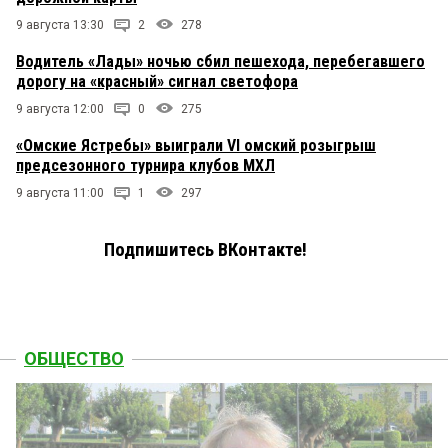
9 августа 13:30
2
278
Водитель «Лады» ночью сбил пешехода, перебегавшего
дорогу на «красный» сигнал светофора
9 августа 12:00
0
275
«Омские Ястребы» выиграли VI омский розыгрыш
предсезонного турнира клубов МХЛ
9 августа 11:00
1
297
Подпишитесь ВКонтакте!
ОБЩЕСТВО