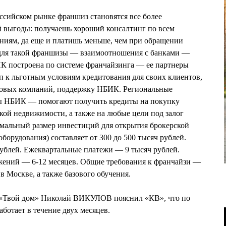
ссийском рынке франшиз становятся все более
й выгоды: получаешь хороший консалтинг по всем
иям, да еще и платишь меньше, чем при обращении
 для такой франшизы — взаимоотношения с банками —
К построена по системе франчайзинга — ее партнеры
п к льготным условиям кредитования для своих клиентов,
аховых компаний, поддержку НБИК. Региональные
ы НБИК — помогают получить кредиты на покупку
ской недвижимости, а также на любые цели под залог
альный размер инвестиций для открытия брокерской
оборудования) составляет от 300 до 500 тысяч рублей.
ублей. Ежеквартальные платежи — 9 тысяч рублей.
жений — 6-12 месяцев. Общие требования к франчайзи —
 Москве, а также базового обучения.
 «Твой дом» Николай ВИКУЛОВ пояснил «КВ», что по
ботает в течение двух месяцев.