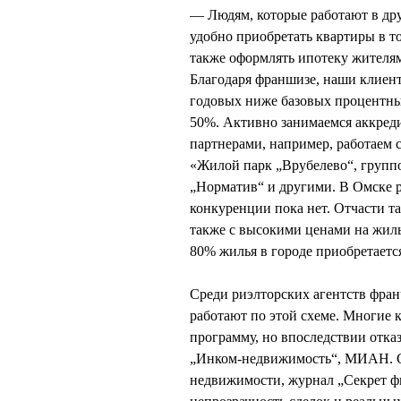
— Людям, которые работают в дру
удобно приобретать квартиры в 
также оформлять ипотеку жителям
Благодаря франшизе, наши клиен
годовых ниже базовых процентных
50%. Активно занимаемся аккред
партнерами, например, работаем 
«Жилой парк „Врубелево“, группо
„Норматив“ и другими. В Омске р
конкуренции пока нет. Отчасти т
также с высокими ценами на жиль
80% жилья в городе приобретает
Среди риэлторских агентств фран
работают по этой схеме. Многие
программу, но впоследствии отказ
„Инком-недвижимость“, МИАН. С
недвижимости, журнал „Секрет ф