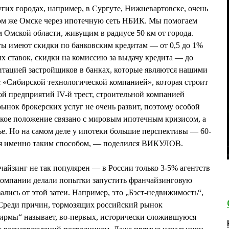
гих городах, например, в Сургуте, Нижневартовске, очень
том же Омске через ипотечную сеть НБИК. Мы помогаем
 Омской области, живущим в радиусе 50 км от города.
ты имеют скидки по банковским кредитам — от 0,5 до 1%
 ставок, скидки на комиссию за выдачу кредита — до
итацией застройщиков в банках, которые являются нашими
с «Сибирской технологической компанией», которая строит
й предприятий IV-й трест, строительной компанией
ынок брокерских услуг не очень развит, поэтому особой
акое положение связано с мировым ипотечным кризисом, а
е. Но на самом деле у ипотеки большие перспективы — 60-
ся именно таким способом, — поделился ВИКУЛОВ.
чайзинг не так популярен — в России только 3-5% агентств
 компании делали попытки запустить франчайзинговую
ались от этой затеи. Например, это „Бэст-недвижимость“,
реди причин, тормозящих российский рынок
ирмы“ называет, во-первых, исторически сложившуюся