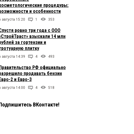
косметологические процедуры:
возможности и особенности
6 августа 15:20
1
353
Спустя ровно три года с ООО
«СтройТраст» взыскали 14 млн
рублей за гортензии и
тротуарную плитку
6 августа 14:39
4
493
Правительство РФ официально
разрешило продавать бензин
Евро-2 и Евро-3
6 августа 14:00
4
518
Подпишитесь ВКонтакте!