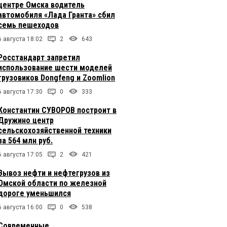
центре Омска водитель
автомобиля «Лада Гранта» сбил
семь пешеходов
6 августа 18:02
2
643
Росстандарт запретил
использование шести моделей
грузовиков Dongfeng и Zoomlion
6 августа 17:30
0
333
Константин СУВОРОВ построит в
Дружино центр
сельскохозяйственной техники
за 564 млн руб.
6 августа 17:05
2
421
Вывоз нефти и нефтегрузов из
Омской области по железной
дороге уменьшился
6 августа 16:00
0
538
Современные