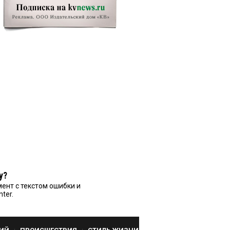
у?
ент с текстом ошибки и
nter.