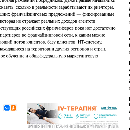
ых вознаграждений посредникам. Даже прямые начальники
сказать, сколько в реальности зарабатывают их риэлторы.
нешних франчайзинговых предложений — фиксированные
 которая не отражает реальных доходов агентств,
йствующих российских франчайзеров пока нет достаточно
партнеров во франчайзинговой сети, к каким можно
ующий поток клиентов, базу клиентов, ИТ-систему,
находящиеся на территории других регионов и стран,
нное обучение и общефедеральную маркетинговую