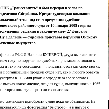
ПК „Транссевпуть“ и был передан в залог по
тделению Сбербанка. Кредит судоходная компания
аложенный теплоход стал предметом судебного
ветского районного суда от 16 января 2008 года на
е вступления решения в законную силу 27 февраля
 Ну а дальше — судебные приставы поручили Омскому
оженное имущество.
о филиала РФФИ Наталии БУШЕВОЙ, „суда выставляются
ошлом году по поручению судебных приставов готовили к
орги так и не состоялись — приставы отозвали свою заявку.
 с организацией продажи судов нет, как и любого объекта
хогруза в 11,8 млн рублей определила его залоговая
е высказывают мнение, что для судна, выпущенного в 1965
 но торги покажут, верны ли их опасения.
но, желающие приобрести судно пока не объявились. На
ироваться лишь фотография “Быстрого», а в натуре с