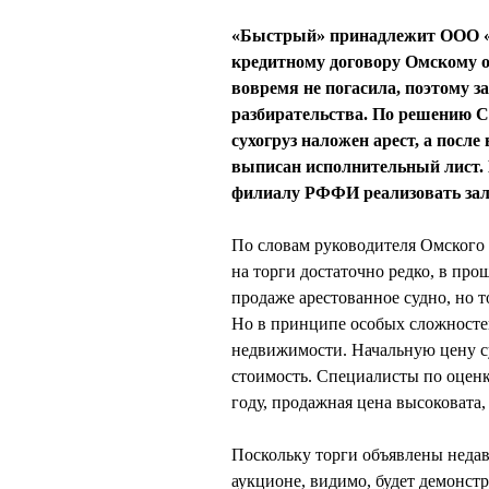
«Быстрый» принадлежит ООО «Т
кредитному договору Омскому о
вовремя не погасила, поэтому з
разбирательства. По решению Со
сухогруз наложен арест, а посл
выписан исполнительный лист.
филиалу РФФИ реализовать зал
По словам руководителя Омског
на торги достаточно редко, в пр
продаже арестованное судно, но т
Но в принципе особых сложностей
недвижимости. Начальную цену су
стоимость. Специалисты по оценк
году, продажная цена высоковата,
Поскольку торги объявлены недав
аукционе, видимо, будет демонстр