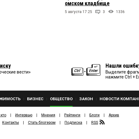
омском кладбище
5 августа 17:25
3
1336
иску
Нашли ошибк
рческие вести»
Выделите фрагм
нажмите Ctrl + E
ЖИМОСТЬ
БИЗНЕС
ОБЩЕСТВО
ЗАКОН
НОВОСТИ КОМПАН
 кто
Интервью
Мнения
Рейтинги
Блоги
Архив
Контакты
Стать блогером
Подписка
RSS