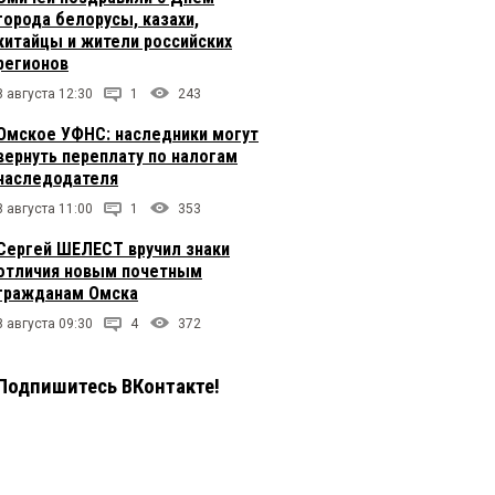
города белорусы, казахи,
китайцы и жители российских
регионов
8 августа 12:30
1
243
Омское УФНС: наследники могут
вернуть переплату по налогам
наследодателя
8 августа 11:00
1
353
Сергей ШЕЛЕСТ вручил знаки
отличия новым почетным
гражданам Омска
8 августа 09:30
4
372
Подпишитесь ВКонтакте!