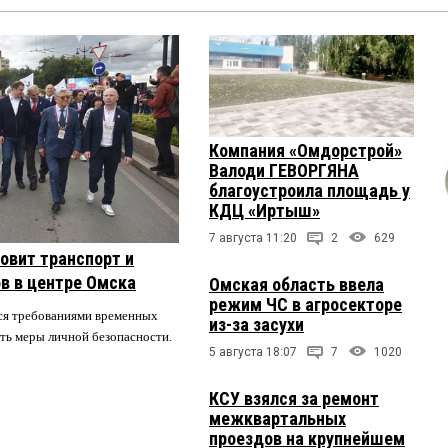
Компания «Омдорстрой»
Валоди ГЕВОРГЯНА
благоустроила площадь у
КДЦ «Иртыш»
7 августа 11:20
2
629
овит транспорт и
в в центре Омска
Омская область ввела
режим ЧС в агросекторе
ся требованиями временных
из-за засухи
ть меры личной безопасности.
5 августа 18:07
7
1020
КСУ взялся за ремонт
межквартальных
проездов на крупнейшем