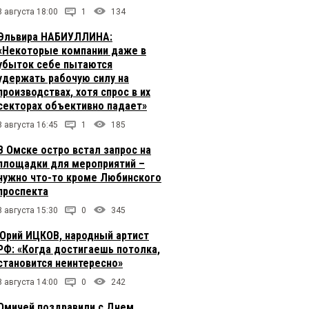
8 августа 18:00
1
134
Эльвира НАБИУЛЛИНА:
«Некоторые компании даже в
убыток себе пытаются
удержать рабочую силу на
производствах, хотя спрос в их
секторах объективно падает»
8 августа 16:45
1
185
В Омске остро встал запрос на
площадки для мероприятий –
нужно что-то кроме Любинского
проспекта
8 августа 15:30
0
345
Юрий ИЦКОВ, народный артист
РФ: «Когда достигаешь потолка,
становится неинтересно»
8 августа 14:00
0
242
Омичей поздравили с Днем