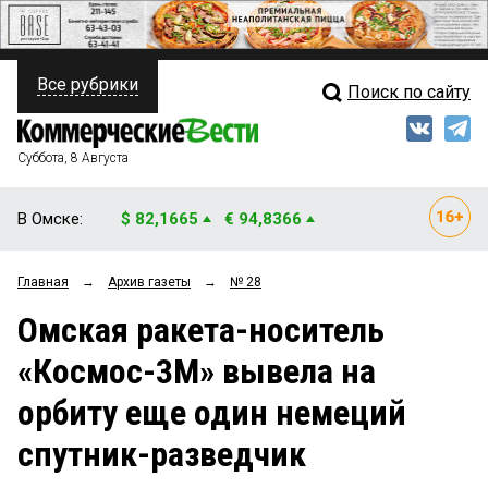
Все рубрики
Поиск по сайту
ПОЛИТИКА
Свежий выпуск
Медиа
ФИНАНСЫ
Суббота, 8 Августа
Кто есть кто
НЕДВИЖИМОСТЬ
В Омске:
$ 82,1665
€ 94,8366
Интервью
БИЗНЕС
Главная
→
Архив газеты
→
№ 28
Мнения
ОБЩЕСТВО
Омская ракета-носитель
Рейтинги
ЗАКОН
«Космос-3М» вывела на
Блоги
НОВОСТИ КОМПАНИЙ
орбиту еще один немеций
Архив
ПРОИСШЕСТВИЯ
спутник-разведчик