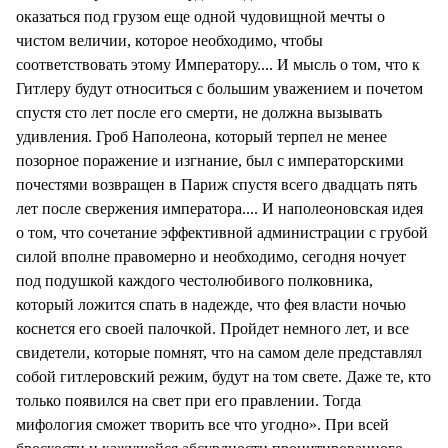
оказаться под грузом еще одной чудовищной мечты о
чистом величии, которое необходимо, чтобы
соответствовать этому Императору.... И мысль о том, что к
Гитлеру будут относиться с большим уважением и почетом
спустя сто лет после его смерти, не должна вызывать
удивления. Гроб Наполеона, который терпел не менее
позорное поражение и изгнание, был с императорскими
почестями возвращен в Париж спустя всего двадцать пять
лет после свержения императора.... И наполеоновская идея
о том, что сочетание эффективной администрации с грубой
силой вполне правомерно и необходимо, сегодня ночует
под подушкой каждого честолюбивого полковника,
который ложится спать в надежде, что фея власти ночью
коснется его своей палочкой. Пройдет немного лет, и все
свидетели, которые помнят, что на самом деле представлял
собой гитлеровский режим, будут на том свете. Даже те, кто
только появился на свет при его правлении. Тогда
мифология сможет творить все что угодно». При всей