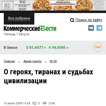
Все рубрики
Поиск по сайту
ПОЛИТИКА
Свежий выпуск
Медиа
ФИНАНСЫ
Пятница, 7 Августа
Кто есть кто
НЕДВИЖИМОСТЬ
В Омске:
$ 81,4077
€ 94,0585
Интервью
БИЗНЕС
Главная
→
Архив газеты
→
№ 28
Мнения
ОБЩЕСТВО
О героях, тиранах и судьбах
Рейтинги
ЗАКОН
цивилизации
Блоги
НОВОСТИ КОМПАНИЙ
Архив
ПРОИСШЕСТВИЯ
16 июля 2008 19:08
0
2186
СТИЛЬ ЖИЗНИ