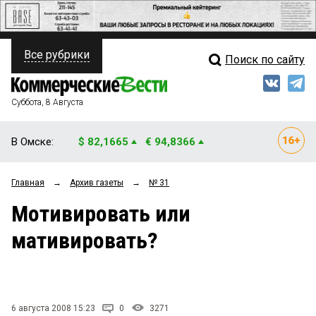
Все рубрики
Поиск по сайту
ПОЛИТИКА
Свежий выпуск
Медиа
ФИНАНСЫ
Суббота, 8 Августа
Кто есть кто
НЕДВИЖИМОСТЬ
В Омске:
$ 82,1665
€ 94,8366
Интервью
БИЗНЕС
Главная
→
Архив газеты
→
№ 31
Мнения
ОБЩЕСТВО
Мотивировать или
Рейтинги
ЗАКОН
мативировать?
Блоги
НОВОСТИ КОМПАНИЙ
Архив
ПРОИСШЕСТВИЯ
6 августа 2008 15:23
0
3271
СТИЛЬ ЖИЗНИ